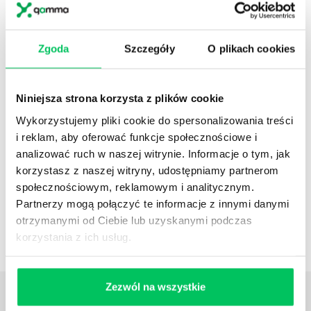
Referencje
Administracja publiczna
Zgoda
Szczegóły
O plikach cookies
Niniejsza strona korzysta z plików cookie
Referencje
Wykorzystujemy pliki cookie do spersonalizowania treści
Pełna lista referencyjna
i reklam, aby oferować funkcje społecznościowe i
analizować ruch w naszej witrynie. Informacje o tym, jak
korzystasz z naszej witryny, udostępniamy partnerom
społecznościowym, reklamowym i analitycznym.
Partnerzy mogą połączyć te informacje z innymi danymi
Case studies
otrzymanymi od Ciebie lub uzyskanymi podczas
Zestawienie case studies
korzystania z ich usług.
Zezwól na wszystkie
Daj nam poznać
TWOJE