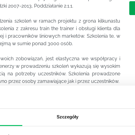
i 2007-2013, Poddziałanie 2.1.1.
enia szkoleń w ramach projektu z grona kilkunastu
enia z zakresu train the trainer i obsługi klienta dla
j i pracowników liniowych marketów. Szkolenia te, w
, obejmą w sumie ponad 3000 osób.
woich zobowiązań, jest elastyczna we współpracy i
Trenerzy w prowadzeniu szkoleń wykazują się wysokim
ścią na potrzeby uczestników. Szkolenia prowadzone
no przez osoby zamawiające jak i przez uczestników.
Zobacz PDF
Szczegóły