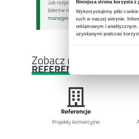
Niniejsza strona korzysta z
Jak rozpoznawać potrzeby pracownikó
liderów na
szkolenia HR
. Zobacz też:
sz
Wykorzystujemy pliki cookie 
managerskie
.
ruch w naszej witrynie. Inf
reklamowym i analitycznym. 
uzyskanymi podczas korzysta
Zobacz nasze
REFERENCJE I CASE STU
Referencje
Projekty komercyjne