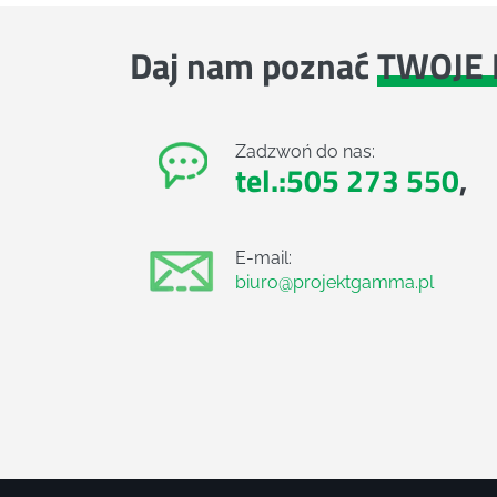
Daj nam poznać
TWOJE 
Zadzwoń do nas:
tel.:505 273 550
,
E-mail:
biuro@projektgamma.pl