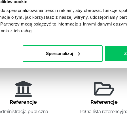
 plików cookie
w i skutecznie ich motywować? Zapraszamy HR i
kolenie zarządzanie ludźmi
,
szkolenia
do spersonalizowania treści i reklam, aby oferować funkcje sp
ormacje o tym, jak korzystasz z naszej witryny, udostępniamy p
Partnerzy mogą połączyć te informacje z innymi danymi otrzym
nia z ich usług.
Spersonalizuj
Z
DIES
Referencje
Referencje
Administracja publiczna
Pełna lista referencyjn