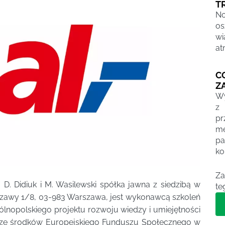
T
No
os
wi
at
C
Z
Wy
z
p
me
pa
ko
Za
D. Didiuk i M. Wasilewski spółka jawna z siedzibą w
te
rszawy 1/8, 03-983 Warszawa, jest wykonawcą szkoleń
lnopolskiego projektu rozwoju wiedzy i umiejętności
 ze środków Europejskiego Funduszu Społecznego w