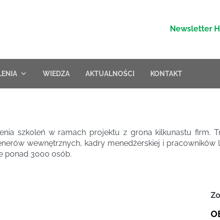
Newsletter 
LENIA
WIEDZA
AKTUALNOŚCI
KONTAKT
ia szkoleń w ramach projektu z grona kilkunastu firm. T
la trenerów wewnętrznych, kadry menedżerskiej i pracowników 
mie ponad 3000 osób.
Zo
O