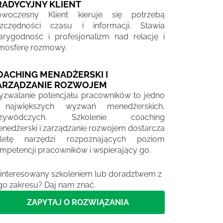
RADYCYJNY KLIENT
woczesny Klient kieruje się potrzebą
zczędności czasu i informacji. Stawia
arygodność i profesjonalizm nad relację i
mosferę rozmowy.
OACHING MENADŻERSKI I
ARZĄDZANIE ROZWOJEM
zwalanie potencjału pracowników to jedno
 największych wyzwań menedżerskich,
rzywódczych. Szkolenie coaching
nedżerski i zarządzanie rozwojem dostarcza
letę narzędzi rozpoznających poziom
mpetencji pracowników i wspierający go.
interesowany szkoleniem lub doradztwem z
go zakresu? Daj nam znać.
ZAPYTAJ O ROZWIĄZANIA