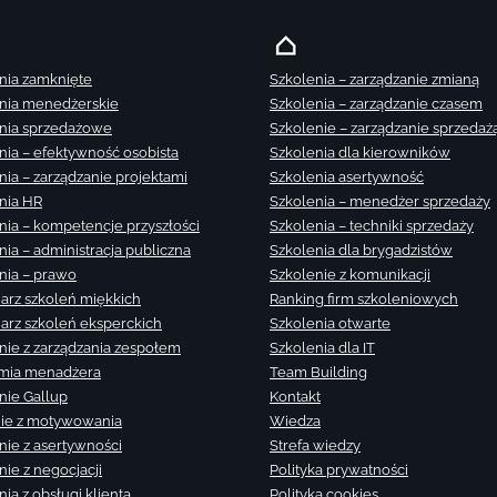
nia zamknięte
Szkolenia – zarządzanie zmianą
nia menedżerskie
Szkolenia – zarządzanie czasem
nia sprzedażowe
Szkolenie – zarządzanie sprzedaż
nia – efektywność osobista
Szkolenia dla kierowników
nia – zarządzanie projektami
Szkolenia asertywność
nia HR
Szkolenia – menedżer sprzedaży
nia – kompetencje przyszłości
Szkolenia – techniki sprzedaży
nia – administracja publiczna
Szkolenia dla brygadzistów
nia – prawo
Szkolenie z komunikacji
arz szkoleń miękkich
Ranking firm szkoleniowych
arz szkoleń eksperckich
Szkolenia otwarte
nie z zarządzania zespołem
Szkolenia dla IT
mia menadżera
Team Building
nie Gallup
Kontakt
ie z motywowania
Wiedza
nie z asertywności
Strefa wiedzy
nie z negocjacji
Polityka prywatności
ia z obsługi klienta
Polityka cookies