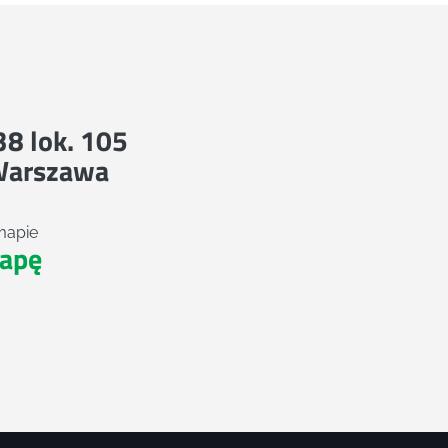
 38 lok. 105
Warszawa
mapie
apę