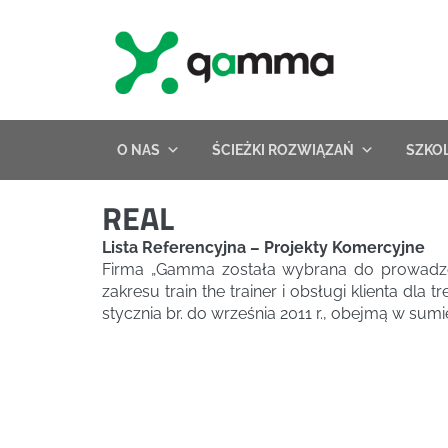
Skip
to
content
O NAS
ŚCIEŻKI ROZWIĄZAŃ
SZKO
REAL
Lista Referencyjna – Projekty Komercyjne
Firma „Gamma została wybrana do prowadzen
zakresu train the trainer i obsługi klienta d
stycznia br. do września 2011 r., obejmą w su