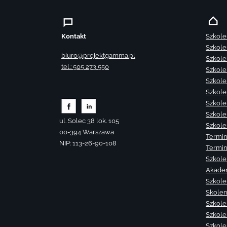
Kontakt
Szkole
Szkole
biuro@projektgamma.pl
Szkole
tel.: 505 273 550
Szkole
Szkole
Szkole
Szkole
Szkole
ul. Solec 38 lok. 105
Szkole
00-394 Warszawa
Termin
NIP: 113-26-90-108
Termin
Szkole
Akade
Szkole
Skolen
Szkole
Szkole
Szkolen