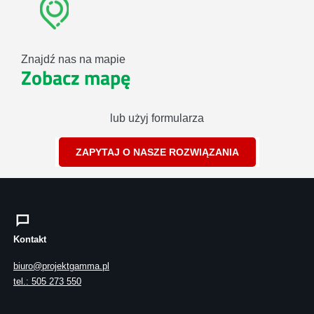
Znajdź nas na mapie
Zobacz mapę
lub użyj formularza
ZAPYTAJ O NASZE ROZWIĄZANIA
Kontakt
biuro@projektgamma.pl
tel.: 505 273 550