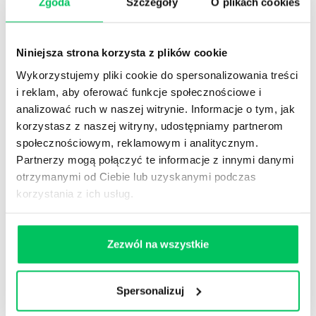
Zgoda
Szczegóły
O plikach cookies
EFEKTYWNA KOMUNIKACJA -
PRAKTYCZNY WARSZTAT KOMUNIKACJI
INTERPERSONALNEJ W RELACJACH
BIZNESOWYCH
Niniejsza strona korzysta z plików cookie
Komunikacja to kompetencja fundamentalna – leży u
Wykorzystujemy pliki cookie do spersonalizowania treści
podstaw większości czynności wykonywanych przez
i reklam, aby oferować funkcje społecznościowe i
menedżerów, specjalistów i sprzedawców. Szkolenie z
analizować ruch w naszej witrynie. Informacje o tym, jak
komunikacji to zestaw praktycznych, skutecznych
korzystasz z naszej witryny, udostępniamy partnerom
narzędzi, które łatwo wdrożyć do swojej pracy.
Serdecznie zapraszamy na trening komunikacji
społecznościowym, reklamowym i analitycznym.
interpersonalnej!
Partnerzy mogą połączyć te informacje z innymi danymi
otrzymanymi od Ciebie lub uzyskanymi podczas
Zainteresowany szkoleniem lub doradztwem z tego
korzystania z ich usług.
zakresu? Daj nam znać.
ZAPYTAJ O ROZWIĄZANIA
Zezwól na wszystkie
ODWIEDŹ WIKIGAMMA+
Spersonalizuj