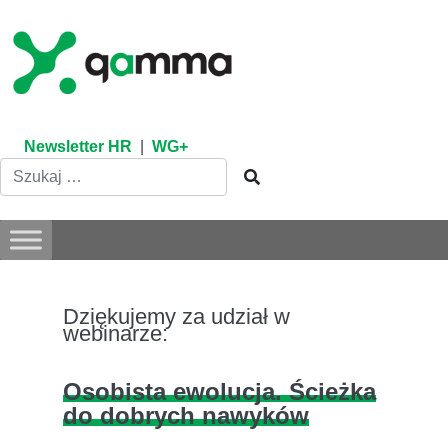
Skip
to
content
Newsletter HR
|
WG+
Dziękujemy za udział w
webinarze:
Osobista ewolucja. Ścieżka
do dobrych nawyków