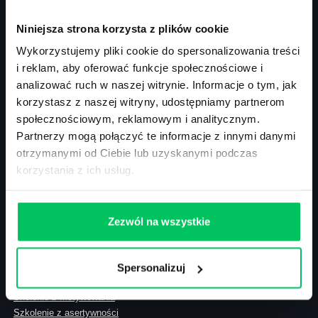
00-394 Warszawa
NIP: 113-26-90-108
Niniejsza strona korzysta z plików cookie
Wykorzystujemy pliki cookie do spersonalizowania treści
i reklam, aby oferować funkcje społecznościowe i
Szkolenia zamknięte
analizować ruch w naszej witrynie. Informacje o tym, jak
Szkolenia menedżerskie
korzystasz z naszej witryny, udostępniamy partnerom
Szkolenia sprzedażowe
społecznościowym, reklamowym i analitycznym.
Szkolenia – efektywność osobista
Partnerzy mogą połączyć te informacje z innymi danymi
Szkolenia – zarządzanie projektami
otrzymanymi od Ciebie lub uzyskanymi podczas
Szkolenia HR
korzystania z ich usług.
Szkolenia – kompetencje przyszłości
Szkolenia – administracja publiczna
Szkolenia – prawo
Terminarz szkoleń miękkich
Zezwól na wszystkie
Terminarz szkoleń eksperckich
Szkolenie z zarządzania zespołem
Akademia menadżera
Spersonalizuj
Szkolenie Gallup
Skolenie z motywowania
Szkolenie z asertywności