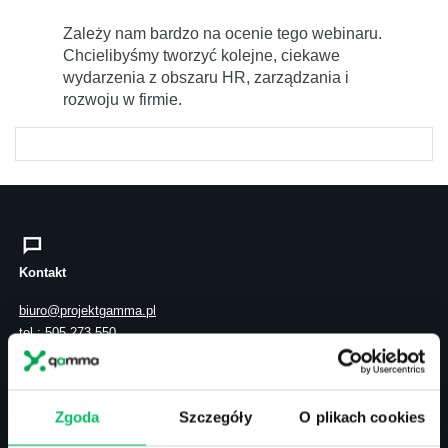
Zależy nam bardzo na ocenie tego webinaru.
Chcielibyśmy tworzyć kolejne, ciekawe
wydarzenia z obszaru HR, zarządzania i
rozwoju w firmie.
Kontakt
biuro@projektgamma.pl
tel.: 505 273 550
Zgoda
Szczegóły
O plikach cookies
ul. Solec 38 lok. 105