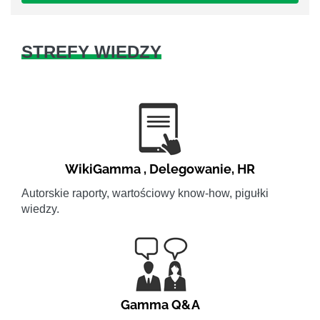
STREFY WIEDZY
WikiGamma
,
Delegowanie
,
HR
Autorskie raporty, wartościowy know-how, pigułki
wiedzy.
Gamma Q&A