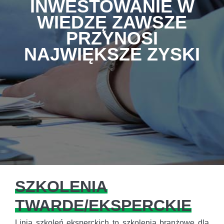
INWESTOWANIE W
WIEDZĘ ZAWSZE
PRZYNOSI
NAJWIĘKSZE ZYSKI
SZKOLENIA
TWARDE/EKSPERCKIE
Linia szkoleń eksperckich to szkolenia branżowe dla