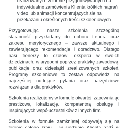
realizowanych w formie przygotowywanych na
indywidualne zamówienia Klienta krótkich nagrań
video lub animacji koncentrujących się na
przekazaniu określonych treści szkoleniowych
Przygotowując nasze szkolenia szczególną
staranność przykładamy do doboru trenera oraz
zakresu merytorycznego – zawsze aktualnego i
zawierającego rekomendacje i doradztwo. Dlatego
nasi trenerzy to czołowi eksperci w swoich
dziedzinach, wiarygodni poprzez praktykę zawodową,
publikacje oraz dziesiątki zrealizowanych szkoleń.
Programy szkoleniowe to zestaw odpowiedzi na
najczęściej nurtujące pytania oraz narzędziowe
rozwiązania dla praktyków.
Szkolenia realizujemy w formule otwartej, zapewniając
prestiżową lokalizację, kompetentną obsługę i
inspirujących współuczestników z innych firm.
Szkolenia w formule zamkniętej odbywają się na
terenie całego kraju – w siedzibie Klienta bądź w