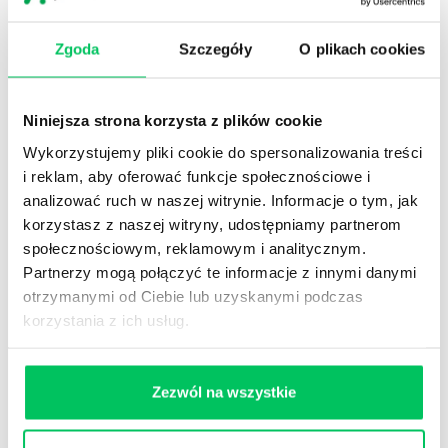
Zgoda
Szczegóły
O plikach cookies
Niniejsza strona korzysta z plików cookie
Wykorzystujemy pliki cookie do spersonalizowania treści
i reklam, aby oferować funkcje społecznościowe i
analizować ruch w naszej witrynie. Informacje o tym, jak
korzystasz z naszej witryny, udostępniamy partnerom
SZKOLENIA TWARDE/EKSPERCKIE
społecznościowym, reklamowym i analitycznym.
INWESTOWANIE W WIEDZĘ ZAWSZE PRZYNOSI
Partnerzy mogą połączyć te informacje z innymi danymi
NAJWIĘKSZE ZYSKI
otrzymanymi od Ciebie lub uzyskanymi podczas
Linia szkoleń eksperckich to szkolenia branżowe dla
korzystania z ich usług.
farmacji, energetyki, logistyki, spedycji, budownictwo,
nieruchomości. Realizujemy również szkolenia prawne,
szkolenia komputerowe, szkolenia kadrowe i płacowe.
Prowadzący to uznani eksperci w swoich dziedzinach
Zezwól na wszystkie
dostarczających rekomendacji zgodnych z prawem i
przyjaznych w stosowaniu.