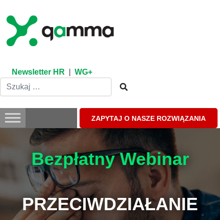
Skip
to
content
Newsletter HR
|
WG+
ZAPYTAJ O NASZE ROZWIĄZANIA
Bezpłatny Webinar
PRZECIWDZIAŁANIE