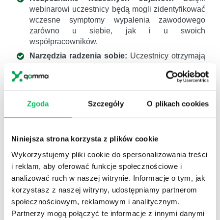
webinarowi uczestnicy będą mogli zidentyfikować
wczesne symptomy wypalenia zawodowego
zarówno u siebie, jak i u swoich
współpracowników.
Narzędzia radzenia sobie:
Uczestnicy otrzymają
praktyczne wskazówki i techniki, które pomogą im
skutecznie zarządzać stresem, budować
odporność psychiczną i wzmacniać swoje
zaangażowanie i przepływ (flow) w pracy, co z
Zgoda
Szczegóły
O plikach cookies
kolei zmniejszy ryzyko wypalenia zawodowego.
Rozwój świadomości:
Webinar pozwoli
zrozumieć głębiej mechanizmy wypalenia
Niniejsza strona korzysta z plików cookie
zawodowego oraz skłoni do refleksji nad
Wykorzystujemy pliki cookie do spersonalizowania treści
własnymi priorytetami zawodowymi i osobistymi.
i reklam, aby oferować funkcje społecznościowe i
Wsparcie i zasoby:
Uczestnicy dowiedzą się o
analizować ruch w naszej witrynie. Informacje o tym, jak
możliwościach korzystania i udzielania wsparcia
korzystasz z naszej witryny, udostępniamy partnerom
specjalistycznego na różnych etapach zjawiska
społecznościowym, reklamowym i analitycznym.
Partnerzy mogą połączyć te informacje z innymi danymi