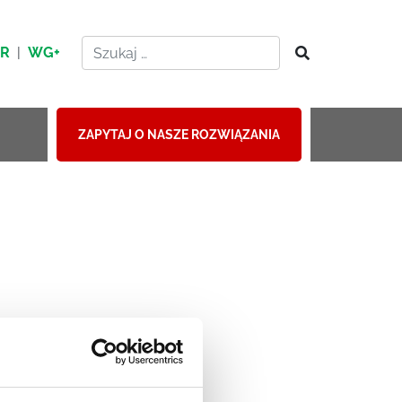
HR
|
WG+
ZAPYTAJ O NASZE ROZWIĄZANIA