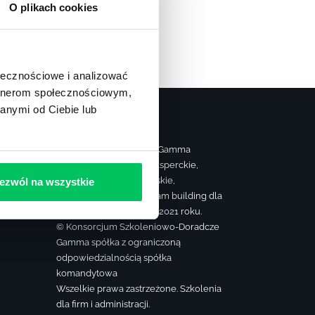
O plikach cookies
ołecznościowe i analizować
artnerom społecznościowym,
anymi od Ciebie lub
Strona należy do grupy Gamma
realizującej szkolenia eksperckie,
ą
sprzedażowe, managerskie,
ezwól na wszystkie
farmaceutyczne oraz team building dla
firm. Firma szkoleniowa 2021 roku.
© Konsorcjum Szkoleniowo-Doradcze
Gamma spółka z ograniczoną
odpowiedzialnością spółka
komandytowa
Wszelkie prawa zastrzeżone. Szkolenia
dla firm i administracji.