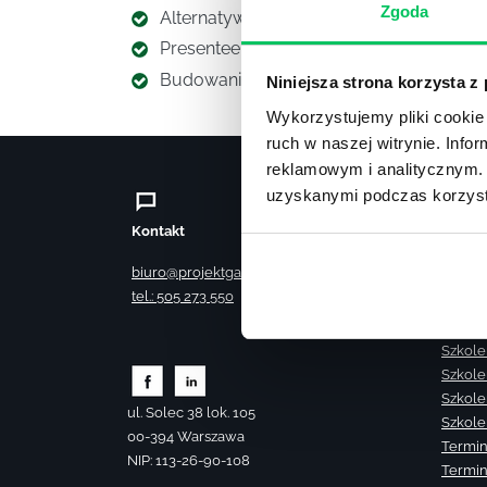
Zgoda
Alternatywa dla ocen okresowych – Pe
Presenteeism bierna obecność w pracy
Budowanie kultury współodpowiedzialn
Niniejsza strona korzysta z
Wykorzystujemy pliki cookie 
ruch w naszej witrynie. Inf
reklamowym i analitycznym. 
uzyskanymi podczas korzysta
Kontakt
Szkole
Szkole
biuro@projektgamma.pl
Szkole
tel.: 505 273 550
Szkole
Szkole
Szkole
Szkole
Szkole
ul. Solec 38 lok. 105
Szkole
00-394 Warszawa
Termin
NIP: 113-26-90-108
Termin