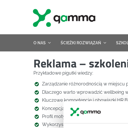
Skip
to
content
O NAS
ŚCIEŻKI ROZWIĄZAŃ
SZKO
Reklama – szkoleni
Przykładowe pigułki wiedzy:
Zarządzanie różnorodnością w miejscu 
Dlaczego warto wprowadzić wellbeing w 
Kluczowe kompetencje i obowiązki HR B
Koncepcja poziomów wartości Gravesa
Profil motywacyjny Reissa
Wykorzystać potencjał YZ – 7 skuteczny