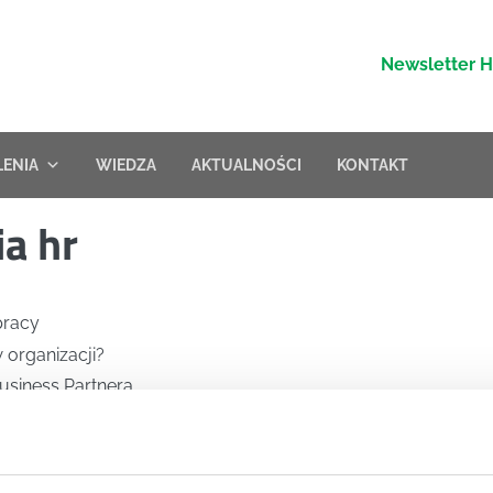
Newsletter 
LENIA
WIEDZA
AKTUALNOŚCI
KONTAKT
a hr
pracy
organizacji?
usiness Partnera
ch strategii zarządzania młodymi pokoleniami