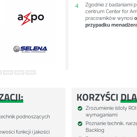
4
Next
Zgodnie z badaniami 
centrum Center for Ame
pracowników wynosi
o
przypadku menadżera 
ACJI:
KORZYŚCI
DLA
Zrozumienie istoty ROI
wymaganiami
 technik podnoszących
Poznanie technik, narz
Backlog
ości funkcji i jakości