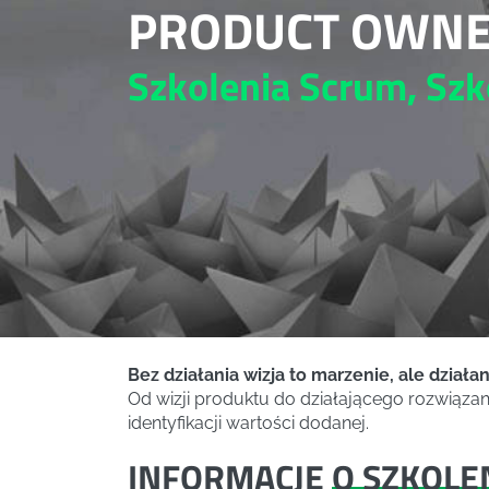
PRODUCT OWNE
Szkolenia Scrum, Szk
Bez działania wizja to marzenie, ale działan
Od wizji produktu do działającego rozwiązan
identyfikacji wartości dodanej.
INFORMACJE
O SZKOLE