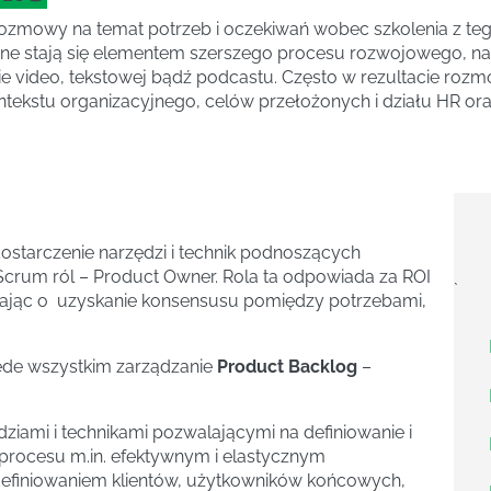
rozmowy na temat potrzeb i oczekiwań wobec szkolenia z te
ne stają się elementem szerszego procesu rozwojowego, na k
rmie video, tekstowej bądź podcastu. Często w rezultacie r
ekstu organizacyjnego, celów przełożonych i działu HR or
dostarczenie narzędzi i technik podnoszących
Scrum ról – Product Owner. Rola ta odpowiada za ROI
`
dbając o uzyskanie konsensusu pomiędzy potrzebami,
ede wszystkim zarządzanie
Product Backlog
–
ziami i technikami pozwalającymi na definiowanie i
 procesu m.in. efektywnym i elastycznym
efiniowaniem klientów, użytkowników końcowych,