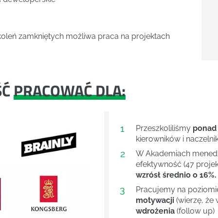
zkoleń zamkniętych możliwa praca na projektach
ŚĆ
PRACOWAĆ DLA:
1
Przeszkoliliśmy
ponad
kierowników i naczelni
2
W Akademiach menedże
efektywność (47 projek
wzrósł średnio o 16%.
3
Pracujemy na poziom
motywacji
(wierzę, że 
wdrożenia
(follow up)