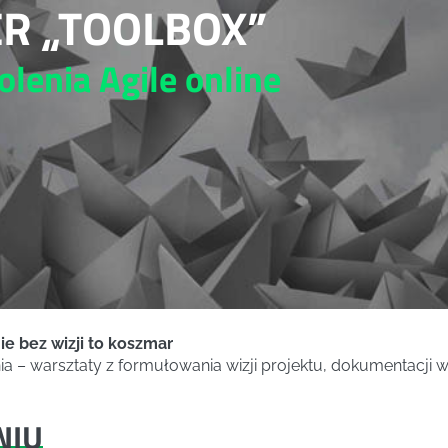
R „TOOLBOX”
olenia Agile
online
ie bez wizji to koszmar
ia – warsztaty z formułowania wizji projektu, dokumentacji 
NIU