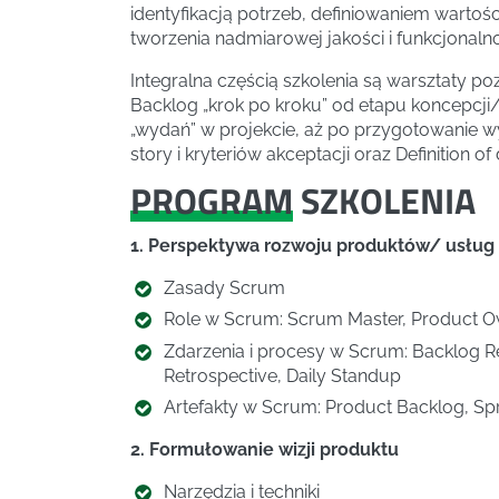
identyfikacją potrzeb, definiowaniem wartośc
tworzenia nadmiarowej jakości i funkcjonalno
Integralna częścią szkolenia są warsztaty po
Backlog „krok po kroku” od etapu koncepcji/
„wydań” w projekcie, aż po przygotowanie wy
story i kryteriów akceptacji oraz Definition of
PROGRAM
SZKOLENIA
1. Perspektywa rozwoju produktów/ usług
Zasady Scrum
Role w Scrum: Scrum Master, Product 
Zdarzenia i procesy w Scrum: Backlog Ref
Retrospective, Daily Standup
Artefakty w Scrum: Product Backlog, Spr
2. Formułowanie wizji produktu
Narzędzia i techniki