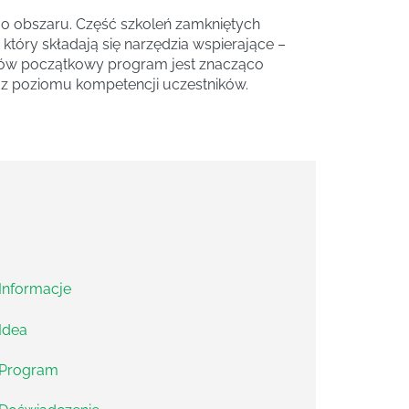
go obszaru. Część szkoleń zamkniętych
tóry składają się narzędzia wspierające –
ozmów początkowy program jest znacząco
az poziomu kompetencji uczestników.
Informacje
Idea
Program