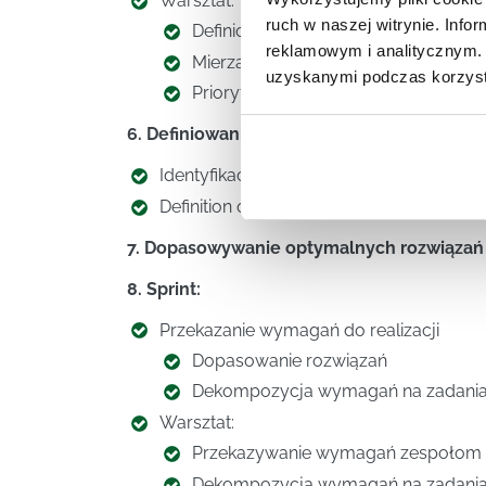
Warsztat:
ruch w naszej witrynie. Inf
Definiowanie wymagań i dekompozycj
reklamowym i analitycznym. 
Mierzalność wymagań – identyfikacja
uzyskanymi podczas korzysta
Priorytetyzacja wymagań w oparciu 
6. Definiowanie jakości projektu – Definiti
Identyfikacja kryteriów jakości projektu
Definition of done
7. Dopasowywanie optymalnych rozwiązań
8. Sprint:
Przekazanie wymagań do realizacji
Dopasowanie rozwiązań
Dekompozycja wymagań na zadania
Warsztat:
Przekazywanie wymagań zespołom
Dekompozycja wymagań na zadania