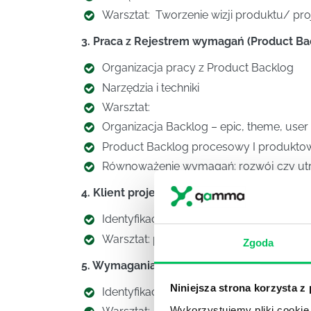
Warsztat: Tworzenie wizji produktu/ pr
3. Praca z Rejestrem wymagań (Product Ba
Organizacja pracy z Product Backlog
Narzędzia i techniki
Warsztat:
Organizacja Backlog – epic, theme, user
Product Backlog procesowy I produkto
Równoważenie wymagań: rozwój czy ut
4. Klient projektu – personalizacja
Identyfikacja klientów projektu
Warsztat: projektowanie wymagań dla u
Zgoda
5. Wymagania i kryteria akceptacji
Niniejsza strona korzysta z
Identyfikacja, definiowanie, dekompozycj
Wykorzystujemy pliki cookie 