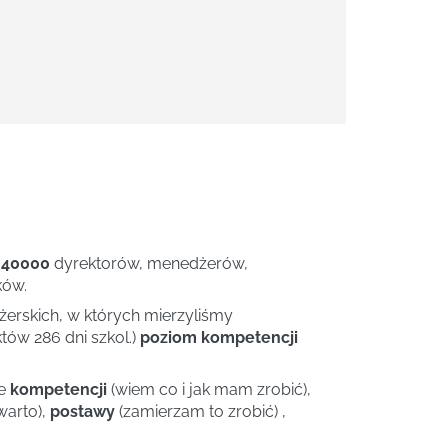
 40000
dyrektorów, menedżerów,
ków.
rskich, w których mierzyliśmy
tów 286 dni szkol.)
poziom kompetencji
ie
kompetencji
(wiem co i jak mam zrobić),
warto),
postawy
(zamierzam to zrobić) ,