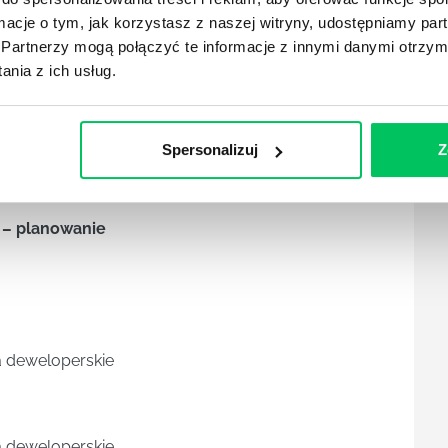
ormacje o tym, jak korzystasz z naszej witryny, udostępniamy p
a – identyfikacja User Story dla person
Partnerzy mogą połączyć te informacje z innymi danymi otrzym
 kryteriów akceptacji dla User Story
nia z ich usług.
o potrzeby klienta
on of Done
Spersonalizuj
Z
 – planowanie
 deweloperskie
 deweloperskie