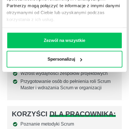
wynagrodzenia.
W przypadku menadżera
Partnerzy mogą połączyć te informacje z innymi danymi
zwiększa się do 100%.
otrzymanymi od Ciebie lub uzyskanymi podczas
korzystania z ich usług.
KORZYŚCI
DLA ORGANIZACJI:
Zezwól na wszystkie
Elastyczność w reagowaniu na potrzeby klienta
i zmiany w projektach
Spersonalizuj
Podniesienie poziomu satysfakcji klientów
Wzrost wydajności zespołów projektowych
Przygotowanie osób do pełnienia roli Scrum
Master i wdrażania Scrum w organizacji
KORZYŚCI
DLA PRACOWNIKA:
Poznanie metodyki Scrum