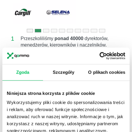
1
Przeszkoliliśmy
ponad 40000
dyrektorów,
menedżerów, kierowników i naczelników.
2
W Akademiach menedżerskich, w których
mierzyliśmy efektywność (47 projektów 286 dni
szkol.)
poziom kompetencji wzrósł średnio o
Zgoda
Szczegóły
O plikach cookies
16%.
3
Pracujemy na poziomie
kompetencji
(wiem co
i jak mam zrobić),
motywacji
(wierzę, że
Niniejsza strona korzysta z plików cookie
warto),
postawy
(zamierzam to zrobić) ,
wdrożenia
(follow up)
Wykorzystujemy pliki cookie do spersonalizowania treści
i reklam, aby oferować funkcje społecznościowe i
4
Zgodnie z badaniami przeprowadzonymi przez
analizować ruch w naszej witrynie. Informacje o tym, jak
amerykańskie centrum Center for American
Progress, koszt zastąpienia pracowników
korzystasz z naszej witryny, udostępniamy partnerom
wynosi
około 16%
ich rocznego
społecznościowym, reklamowym i analitycznym.