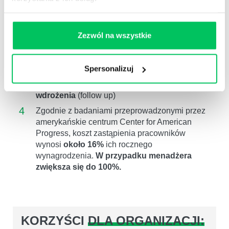
2
W Akademiach menedżerskich, w których
mierzyliśmy efektywność (47 projektów 286 dni
szkol.)
poziom kompetencji wzrósł średnio o
Zezwól na wszystkie
16%.
3
Pracujemy na poziomie
kompetencji
(wiem co
Spersonalizuj
i jak mam zrobić),
motywacji
(wierzę, że
warto),
postawy
(zamierzam to zrobić) ,
wdrożenia
(follow up)
4
Zgodnie z badaniami przeprowadzonymi przez
amerykańskie centrum Center for American
Progress, koszt zastąpienia pracowników
wynosi
około 16%
ich rocznego
wynagrodzenia.
W przypadku menadżera
zwiększa się do 100%.
KORZYŚCI
DLA ORGANIZACJI: