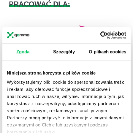
PRACOWAĆ DLA:
Zgoda
Szczegóły
O plikach cookies
Previous
Next
Niniejsza strona korzysta z plików cookie
Wykorzystujemy pliki cookie do spersonalizowania treści
i reklam, aby oferować funkcje społecznościowe i
analizować ruch w naszej witrynie. Informacje o tym, jak
korzystasz z naszej witryny, udostępniamy partnerom
społecznościowym, reklamowym i analitycznym.
Partnerzy mogą połączyć te informacje z innymi danymi
1
otrzymanymi od Ciebie lub uzyskanymi podczas
Przeszkoliliśmy
ponad 40000
dyrektorów,
menedżerów, kierowników i naczelników.
korzystania z ich usług.