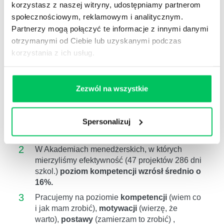
korzystasz z naszej witryny, udostępniamy partnerom
społecznościowym, reklamowym i analitycznym.
Previous
Next
Partnerzy mogą połączyć te informacje z innymi danymi
otrzymanymi od Ciebie lub uzyskanymi podczas
korzystania z ich usług.
Zezwól na wszystkie
Spersonalizuj
1
Przeszkoliliśmy
ponad 40000
dyrektorów,
menedżerów, kierowników i naczelników.
2
W Akademiach menedżerskich, w których
mierzyliśmy efektywność (47 projektów 286 dni
szkol.)
poziom kompetencji wzrósł średnio o
16%.
3
Pracujemy na poziomie
kompetencji
(wiem co
i jak mam zrobić),
motywacji
(wierzę, że
warto),
postawy
(zamierzam to zrobić) ,