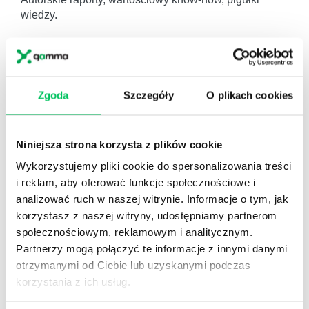
wiedzy.
Zgoda
Szczegóły
O plikach cookies
Gamma Q&A
Odpowiedzi na często pojawiające się pytania z
Niniejsza strona korzysta z plików cookie
obszaru HR.
Wykorzystujemy pliki cookie do spersonalizowania treści
i reklam, aby oferować funkcje społecznościowe i
analizować ruch w naszej witrynie. Informacje o tym, jak
korzystasz z naszej witryny, udostępniamy partnerom
społecznościowym, reklamowym i analitycznym.
Artykuły eksperckie
Partnerzy mogą połączyć te informacje z innymi danymi
Artykuły związane ze szkoleniami eksperckimi.
otrzymanymi od Ciebie lub uzyskanymi podczas
korzystania z ich usług.