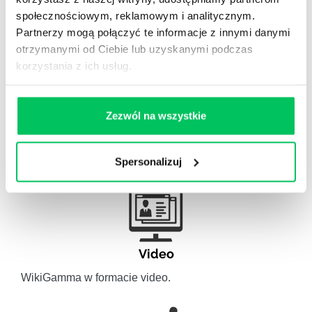
Odpowiedzi na często pojawiające się pytania z
społecznościowym, reklamowym i analitycznym.
obszaru HR.
Partnerzy mogą połączyć te informacje z innymi danymi
otrzymanymi od Ciebie lub uzyskanymi podczas
korzystania z ich usług.
Artykuły eksperckie
Zezwól na wszystkie
Artykuły związane ze szkoleniami eksperckimi.
Spersonalizuj
Video
WikiGamma w formacie video.