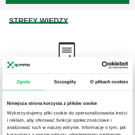
STREFY WIEDZY
WikiGamma
,
Delegowanie
,
HR
Autorskie raporty, wartościowy know-how, pigułki
Zgoda
Szczegóły
O plikach cookies
wiedzy.
Niniejsza strona korzysta z plików cookie
Wykorzystujemy pliki cookie do spersonalizowania treści
i reklam, aby oferować funkcje społecznościowe i
Gamma Q&A
analizować ruch w naszej witrynie. Informacje o tym, jak
korzystasz z naszej witryny, udostępniamy partnerom