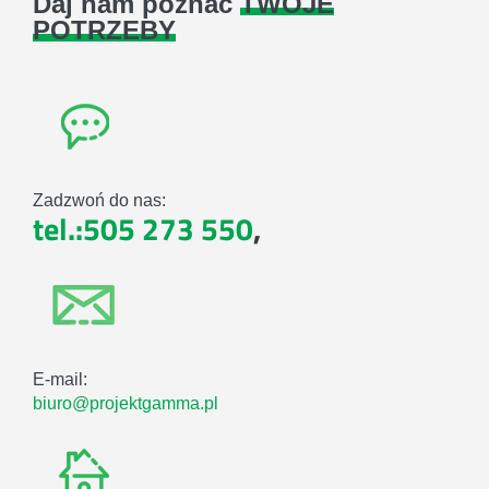
Daj nam poznać
TWOJE
POTRZEBY
Zadzwoń do nas:
tel.:505 273 550
,
E-mail:
biuro@projektgamma.pl