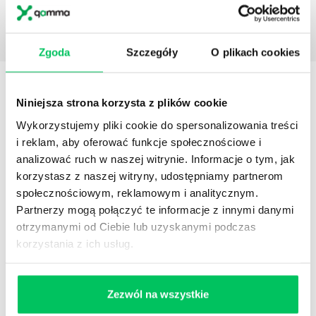
Zgoda
Szczegóły
O plikach cookies
STREFY WIEDZY
Niniejsza strona korzysta z plików cookie
Wykorzystujemy pliki cookie do spersonalizowania treści
i reklam, aby oferować funkcje społecznościowe i
analizować ruch w naszej witrynie. Informacje o tym, jak
korzystasz z naszej witryny, udostępniamy partnerom
społecznościowym, reklamowym i analitycznym.
WikiGamma
,
Delegowanie
,
HR
Partnerzy mogą połączyć te informacje z innymi danymi
Autorskie raporty, wartościowy know-how, pigułki
otrzymanymi od Ciebie lub uzyskanymi podczas
wiedzy.
korzystania z ich usług.
Zezwól na wszystkie