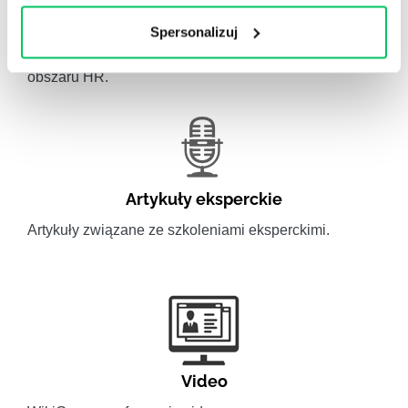
Gamma Q&A
Spersonalizuj
Odpowiedzi na często pojawiające się pytania z
obszaru HR.
Artykuły eksperckie
Artykuły związane ze szkoleniami eksperckimi.
Video