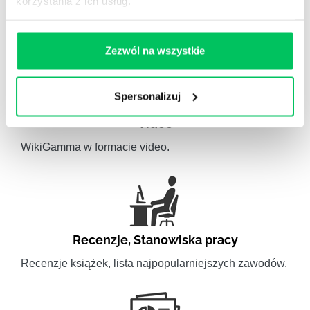
korzystania z ich usług.
Artykuły związane ze szkoleniami eksperckimi.
Zezwól na wszystkie
Spersonalizuj
Video
WikiGamma w formacie video.
Recenzje
,
Stanowiska pracy
Recenzje książek, lista najpopularniejszych zawodów.