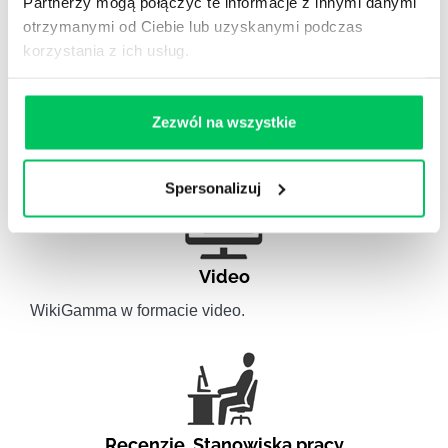
Partnerzy mogą połączyć te informacje z innymi danymi
otrzymanymi od Ciebie lub uzyskanymi podczas
korzystania z ich usług.
Artykuły eksperckie
Artykuły związane ze szkoleniami eksperckimi.
Zezwól na wszystkie
Spersonalizuj
Video
WikiGamma w formacie video.
Recenzje
,
Stanowiska pracy