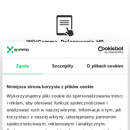
WikiGamma
,
Delegowanie
,
HR
Autorskie raporty, wartościowy know-how, pigułki
wiedzy.
Zgoda
Szczegóły
O plikach cookies
Niniejsza strona korzysta z plików cookie
Wykorzystujemy pliki cookie do spersonalizowania treści
Gamma Q&A
i reklam, aby oferować funkcje społecznościowe i
Odpowiedzi na często pojawiające się pytania z
analizować ruch w naszej witrynie. Informacje o tym, jak
obszaru HR.
korzystasz z naszej witryny, udostępniamy partnerom
społecznościowym, reklamowym i analitycznym.