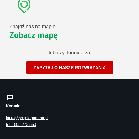
Znajdź nas na mapie
Zobacz mapę
lub użyj formularza
ZAPYTAJ O NASZE ROZWIĄZANIA
Kontakt
biuro@projektgamma.pl
tel.: 505 273 550