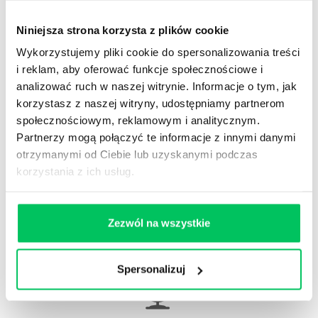
Niniejsza strona korzysta z plików cookie
Wykorzystujemy pliki cookie do spersonalizowania treści
WikiGamma
,
Delegowanie
,
HR
i reklam, aby oferować funkcje społecznościowe i
Autorskie raporty, wartościowy know-how, pigułki
analizować ruch w naszej witrynie. Informacje o tym, jak
wiedzy.
korzystasz z naszej witryny, udostępniamy partnerom
społecznościowym, reklamowym i analitycznym.
Partnerzy mogą połączyć te informacje z innymi danymi
otrzymanymi od Ciebie lub uzyskanymi podczas
korzystania z ich usług.
Gamma Q&A
Odpowiedzi na często pojawiające się pytania z
Zezwól na wszystkie
obszaru HR.
Spersonalizuj