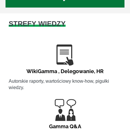
STREFY WIEDZY
WikiGamma
,
Delegowanie
,
HR
Autorskie raporty, wartościowy know-how, pigułki
wiedzy.
Gamma Q&A