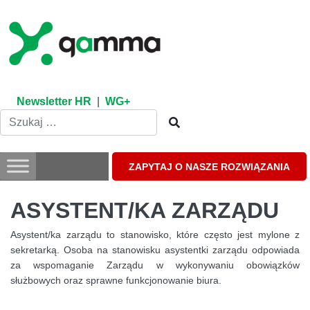
Skip
to
content
Newsletter HR
|
WG+
ZAPYTAJ O NASZE ROZWIĄZANIA
ASYSTENT/KA ZARZĄDU
Asystent/ka zarządu to stanowisko, które często jest mylone z
sekretarką. Osoba na stanowisku asystentki zarządu odpowiada
za wspomaganie Zarządu w wykonywaniu obowiązków
służbowych oraz sprawne funkcjonowanie biura.