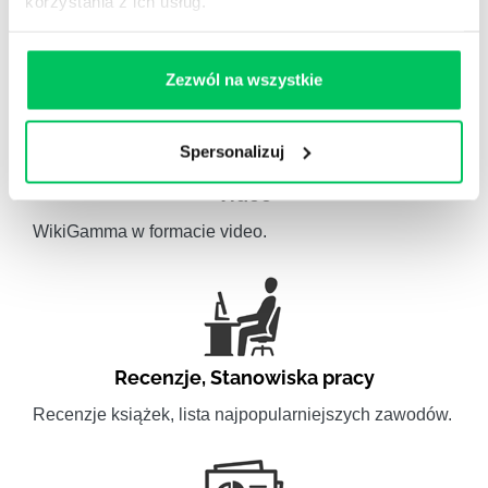
korzystania z ich usług.
Artykuły związane ze szkoleniami eksperckimi.
Zezwól na wszystkie
Spersonalizuj
Video
WikiGamma w formacie video.
Recenzje
,
Stanowiska pracy
Recenzje książek, lista najpopularniejszych zawodów.