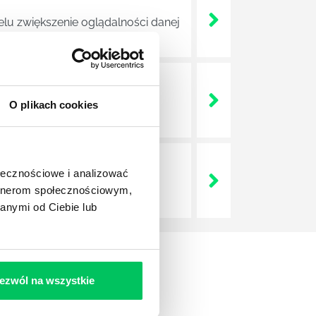
elu zwiększenie oglądalności danej
em witryny internetowej danej
O plikach cookies
ołecznościowe i analizować
wszystkich prac związanych z
artnerom społecznościowym,
anymi od Ciebie lub
ezwól na wszystkie