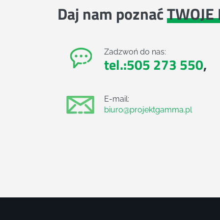
Daj nam poznać
TWOJE 
Zadzwoń do nas:
tel.:505 273 550
,
E-mail:
biuro@projektgamma.pl