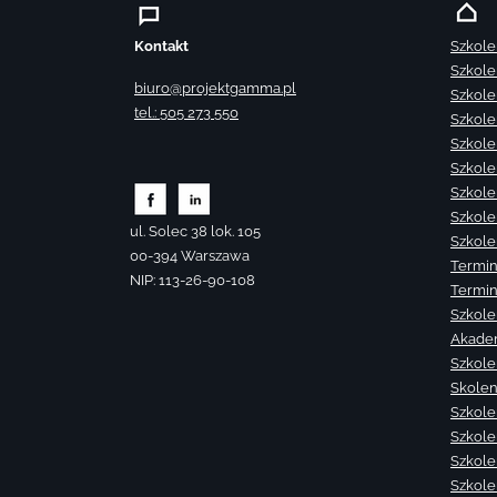
Kontakt
Szkole
Szkole
biuro@projektgamma.pl
Szkole
tel.: 505 273 550
Szkole
Szkole
Szkole
Szkole
Szkole
ul. Solec 38 lok. 105
Szkole
00-394 Warszawa
Termin
NIP: 113-26-90-108
Termin
Szkole
Akade
Szkole
Skolen
Szkole
Szkole
Szkolen
Szkole