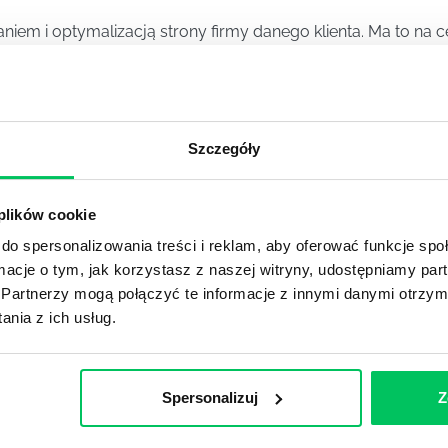
iem i optymalizacją strony firmy danego klienta. Ma to na c
sków firmy.
a za działania marketingowe związane z reklamą i promowani
Szczegóły
 plików cookie
MANAGER)
do spersonalizowania treści i reklam, aby oferować funkcje sp
) to osoba zajmująca się nadzorem, kontrolą i planowaniem 
ormacje o tym, jak korzystasz z naszej witryny, udostępniamy p
Partnerzy mogą połączyć te informacje z innymi danymi otrzym
nia z ich usług.
Spersonalizuj
Z