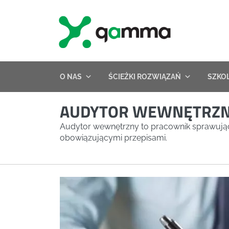
Skip
to
content
O NAS
ŚCIEŻKI ROZWIĄZAŃ
SZKO
AUDYTOR WEWNĘTRZ
Audytor wewnętrzny to pracownik sprawując
obowiązującymi przepisami.