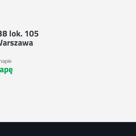
 38 lok. 105
Warszawa
mapie
apę