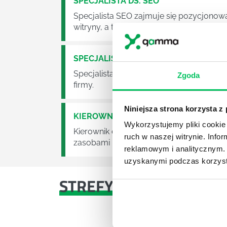
SPECJALISTA DS. SEO
Specjalista SEO zajmuje się pozycjonowan
witryny, a tym samym maksymalizację zy
SPECJALISTA DS. SEM
Specjalista SEM to osoba odpowiedzialn
Zgoda
firmy.
Niniejsza strona korzysta z
KIEROWNIK DS. PERSONALNYCH (HR 
Wykorzystujemy pliki cookie 
Kierownik ds. Personalnych (HR Manager
ruch w naszej witrynie. Inf
zasobami ludzkimi w przedsiębiorstwie.
reklamowym i analitycznym. 
uzyskanymi podczas korzysta
STREFY WIEDZY