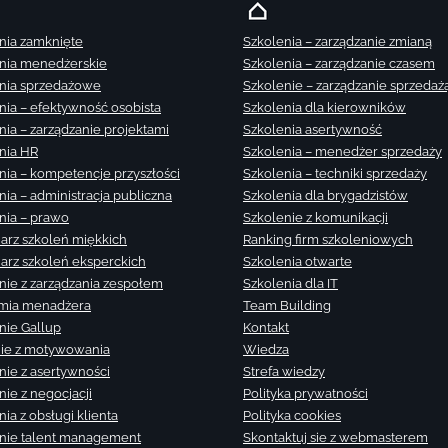
nia zamknięte
Szkolenia – zarządzanie zmianą
nia menedżerskie
Szkolenia – zarządzanie czasem
nia sprzedażowe
Szkolenie – zarządzanie sprzedaż
nia – efektywność osobista
Szkolenia dla kierowników
nia – zarządzanie projektami
Szkolenia asertywność
nia HR
Szkolenia – menedżer sprzedaży
nia – kompetencje przyszłości
Szkolenia – techniki sprzedaży
nia – administracja publiczna
Szkolenia dla brygadzistów
nia – prawo
Szkolenie z komunikacji
arz szkoleń miękkich
Ranking firm szkoleniowych
arz szkoleń eksperckich
Szkolenia otwarte
nie z zarządzania zespołem
Szkolenia dla IT
mia menadżera
Team Building
nie Gallup
Kontakt
ie z motywowania
Wiedza
nie z asertywności
Strefa wiedzy
nie z negocjacji
Polityka prywatności
ia z obsługi klienta
Polityka cookies
nie talent management
Skontaktuj sie z webmasterem