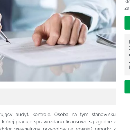
kt
za
ujący audyt, kontrolę. Osoba na tym stanowisku
 której pracuje sprawozdania finansowe są zgodne z
udytor wewnętrzny przygotowuje również raporty z