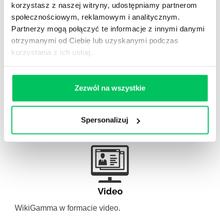
korzystasz z naszej witryny, udostępniamy partnerom
Odpowiedzi na często pojawiające się pytania z
społecznościowym, reklamowym i analitycznym.
obszaru HR.
Partnerzy mogą połączyć te informacje z innymi danymi
otrzymanymi od Ciebie lub uzyskanymi podczas
korzystania z ich usług.
Zezwól na wszystkie
Artykuły eksperckie
Artykuły związane ze szkoleniami eksperckimi.
Spersonalizuj
Video
WikiGamma w formacie video.