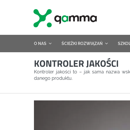
Skip
to
content
O NAS
ŚCIEŻKI ROZWIĄZAŃ
SZKO
KONTROLER JAKOŚCI
Kontroler jakości to – jak sama nazwa ws
danego produktu.