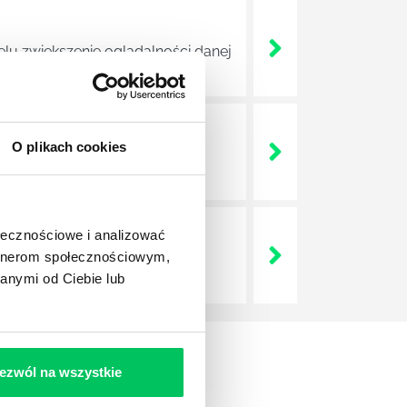
elu zwiększenie oglądalności danej
O plikach cookies
em witryny internetowej danej
ołecznościowe i analizować
artnerom społecznościowym,
wszystkich prac związanych z
anymi od Ciebie lub
ezwól na wszystkie