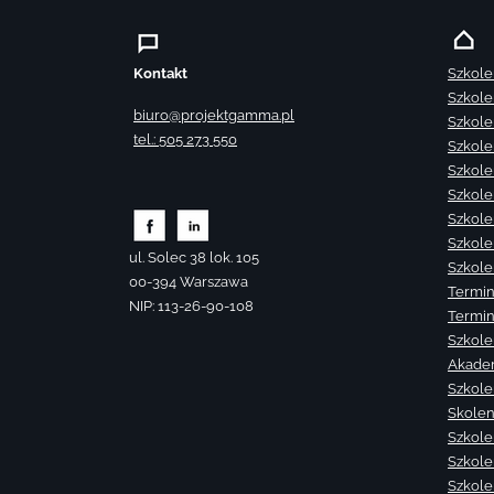
Kontakt
Szkole
Szkole
biuro@projektgamma.pl
Szkole
tel.: 505 273 550
Szkole
Szkole
Szkole
Szkole
Szkole
ul. Solec 38 lok. 105
Szkole
00-394 Warszawa
Termin
NIP: 113-26-90-108
Termin
Szkole
Akade
Szkole
Skolen
Szkole
Szkole
Szkolen