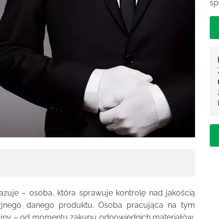
sp
azuje – osoba, która sprawuje kontrolę nad jakością
jnego danego produktu. Osoba pracująca na tym
cyjny – od momentu zakupu odpowiednich materiałów,