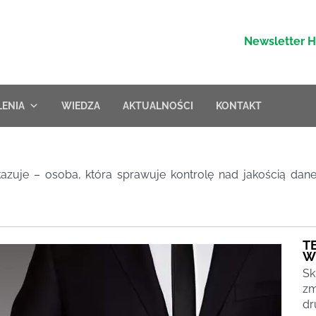
Newsletter 
LENIA
WIEDZA
AKTUALNOŚCI
KONTAKT
kazuje – osoba, która sprawuje kontrolę nad jakością d
T
W
Sk
zm
dr