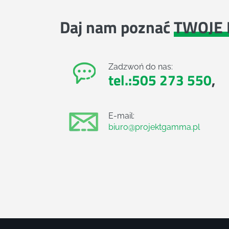
Daj nam poznać
TWOJE 
Zadzwoń do nas:
tel.:505 273 550
,
E-mail:
biuro@projektgamma.pl