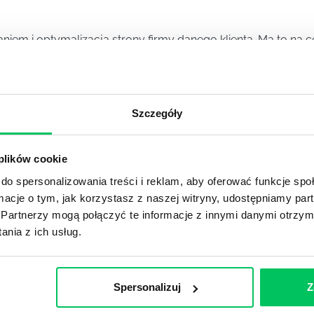
iem i optymalizacją strony firmy danego klienta. Ma to na c
sków firmy.
Szczegóły
a za działania marketingowe związane z reklamą i promowani
 plików cookie
MANAGER)
do spersonalizowania treści i reklam, aby oferować funkcje sp
ormacje o tym, jak korzystasz z naszej witryny, udostępniamy p
) to osoba zajmująca się nadzorem, kontrolą i planowaniem 
Partnerzy mogą połączyć te informacje z innymi danymi otrzym
nia z ich usług.
Spersonalizuj
Z