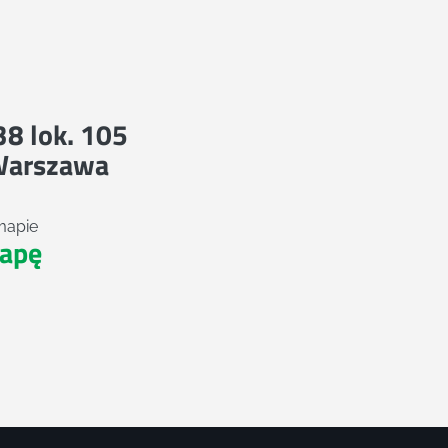
 38 lok. 105
Warszawa
mapie
apę