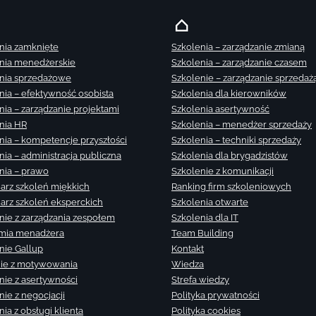
nia zamknięte
Szkolenia – zarządzanie zmianą
nia menedżerskie
Szkolenia – zarządzanie czasem
nia sprzedażowe
Szkolenie – zarządzanie sprzedaż
nia – efektywność osobista
Szkolenia dla kierowników
nia – zarządzanie projektami
Szkolenia asertywność
nia HR
Szkolenia – menedżer sprzedaży
nia – kompetencje przyszłości
Szkolenia – techniki sprzedaży
nia – administracja publiczna
Szkolenia dla brygadzistów
nia – prawo
Szkolenie z komunikacji
arz szkoleń miękkich
Ranking firm szkoleniowych
arz szkoleń eksperckich
Szkolenia otwarte
nie z zarządzania zespołem
Szkolenia dla IT
mia menadżera
Team Building
nie Gallup
Kontakt
ie z motywowania
Wiedza
nie z asertywności
Strefa wiedzy
nie z negocjacji
Polityka prywatności
ia z obsługi klienta
Polityka cookies