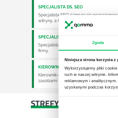
SPECJALISTA DS. SEO
Specjalista SEO zajmuje się pozycjonowan
witryny, a tym samym maksymalizację zy
SPECJALISTA DS. SEM
Zgoda
Specjalista SEM to osoba odpowiedzialn
firmy.
Niniejsza strona korzysta z
KIEROWNIK DS. PERSONALNYCH (HR 
Wykorzystujemy pliki cookie 
ruch w naszej witrynie. Inf
Kierownik ds. Personalnych (HR Manager
zasobami ludzkimi w przedsiębiorstwie.
reklamowym i analitycznym. 
uzyskanymi podczas korzysta
STREFY WIEDZY