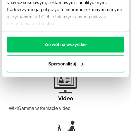
obszaru HR.
społecznościowym, reklamowym i analitycznym.
Partnerzy mogą połączyć te informacje z innymi danymi
otrzymanymi od Ciebie lub uzyskanymi podczas
korzystania z ich usług.
Artykuły eksperckie
Zezwól na wszystkie
Artykuły związane ze szkoleniami eksperckimi.
Spersonalizuj
Video
WikiGamma w formacie video.