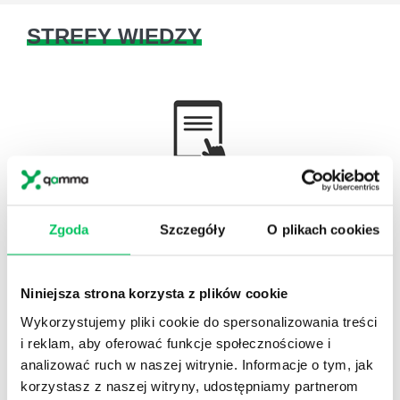
STREFY WIEDZY
WikiGamma
,
Delegowanie
,
HR
Autorskie raporty, wartościowy know-how, pigułki
Zgoda
Szczegóły
O plikach cookies
wiedzy.
Niniejsza strona korzysta z plików cookie
Wykorzystujemy pliki cookie do spersonalizowania treści
i reklam, aby oferować funkcje społecznościowe i
Gamma Q&A
analizować ruch w naszej witrynie. Informacje o tym, jak
Odpowiedzi na często pojawiające się pytania z
korzystasz z naszej witryny, udostępniamy partnerom