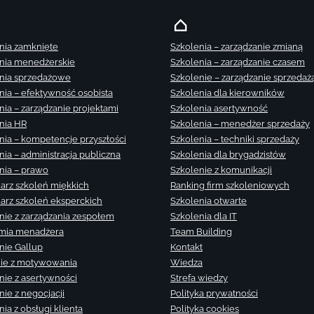
nia zamknięte
Szkolenia – zarządzanie zmianą
nia menedżerskie
Szkolenia – zarządzanie czasem
nia sprzedażowe
Szkolenie – zarządzanie sprzedaż
nia – efektywność osobista
Szkolenia dla kierowników
nia – zarządzanie projektami
Szkolenia asertywność
nia HR
Szkolenia – menedżer sprzedaży
nia – kompetencje przyszłości
Szkolenia – techniki sprzedaży
nia – administracja publiczna
Szkolenia dla brygadzistów
nia – prawo
Szkolenie z komunikacji
arz szkoleń miękkich
Ranking firm szkoleniowych
arz szkoleń eksperckich
Szkolenia otwarte
nie z zarządzania zespołem
Szkolenia dla IT
mia menadżera
Team Building
nie Gallup
Kontakt
ie z motywowania
Wiedza
nie z asertywności
Strefa wiedzy
nie z negocjacji
Polityka prywatności
ia z obsługi klienta
Polityka cookies