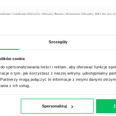
iem i optymalizacją strony firmy danego klienta. Ma to na c
sków firmy.
Szczegóły
a za działania marketingowe związane z reklamą i promowani
 plików cookie
MANAGER)
do spersonalizowania treści i reklam, aby oferować funkcje sp
ormacje o tym, jak korzystasz z naszej witryny, udostępniamy p
) to osoba zajmująca się nadzorem, kontrolą i planowaniem 
Partnerzy mogą połączyć te informacje z innymi danymi otrzym
nia z ich usług.
Spersonalizuj
Z