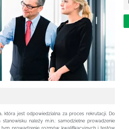
ba, która jest odpowiedzialna za proces rekrutacji. Do
stanowisku należy m.in.: samodzielne prowadzenie
 w tym prowadzenie rozmów kwalifikacyjnych i testów