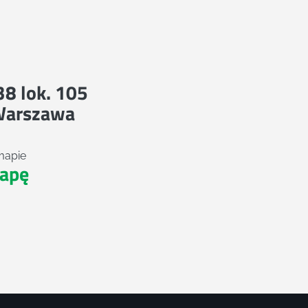
 38 lok. 105
Warszawa
mapie
apę