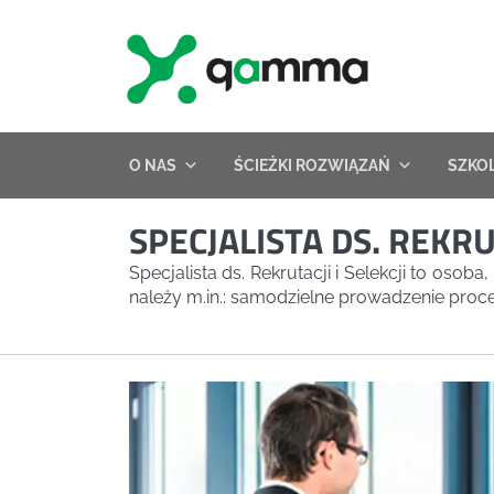
Skip
to
content
O NAS
ŚCIEŻKI ROZWIĄZAŃ
SZKO
SPECJALISTA DS. REKRU
Specjalista ds. Rekrutacji i Selekcji to os
należy m.in.: samodzielne prowadzenie proces