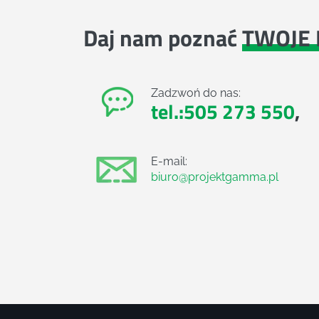
Daj nam poznać
TWOJE 
Zadzwoń do nas:
tel.:505 273 550
,
E-mail:
biuro@projektgamma.pl