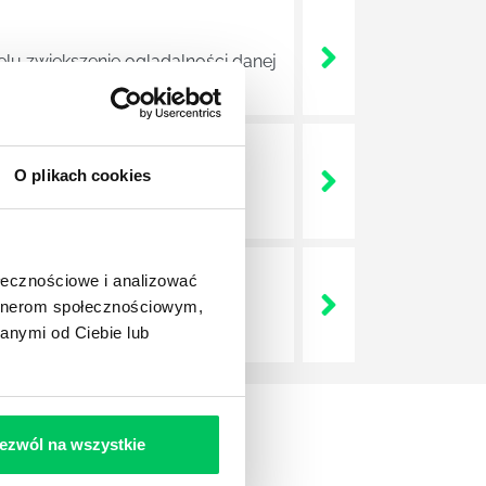
elu zwiększenie oglądalności danej
O plikach cookies
em witryny internetowej danej
ołecznościowe i analizować
artnerom społecznościowym,
wszystkich prac związanych z
anymi od Ciebie lub
ezwól na wszystkie