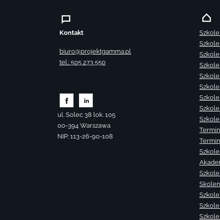
Kontakt
Szkole
Szkole
biuro@projektgamma.pl
Szkole
tel.: 505 273 550
Szkole
Szkole
Szkole
Szkole
Szkole
ul. Solec 38 lok. 105
Szkole
00-394 Warszawa
Termin
NIP: 113-26-90-108
Termin
Szkole
Akade
Szkole
Skolen
Szkole
Szkole
Szkolen