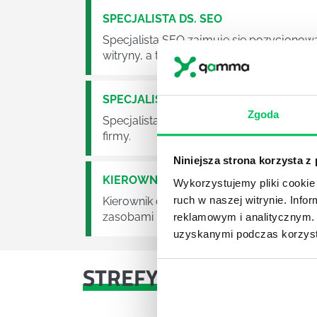
SPECJALISTA DS. SEO
Specjalista SEO zajmuje się pozycjonowan
witryny, a tym samym maksymalizację zy
SPECJALISTA DS. SEM
Zgoda
Specjalista SEM to osoba odpowiedzialn
firmy.
Niniejsza strona korzysta z
KIEROWNIK DS. PERSONALNYCH (HR 
Wykorzystujemy pliki cookie 
ruch w naszej witrynie. Inf
Kierownik ds. Personalnych (HR Manager
zasobami ludzkimi w przedsiębiorstwie.
reklamowym i analitycznym. 
uzyskanymi podczas korzysta
STREFY WIEDZY