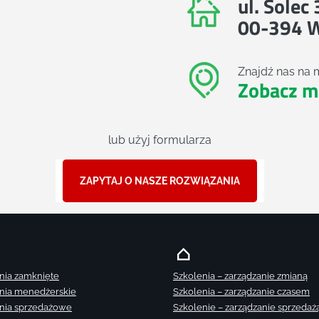
ul. Solec
00-394 
Znajdź nas na 
Zobacz m
lub użyj formularza
ZAPYTAJ O NASZE ROZWIĄZANIA
nia zamknięte
Szkolenia – zarządzanie zmianą
nia menedżerskie
Szkolenia – zarządzanie czasem
nia sprzedażowe
Szkolenie – zarządzanie sprzedaż