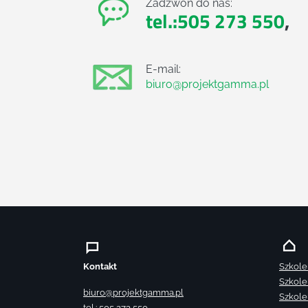
Zadzwoń do nas:
tel.:505 273 550
,
E-mail:
biuro@projektgamma.pl
Kontakt
Szkole
Szkole
biuro@projektgamma.pl
Szkole
tel.: 505 273 550