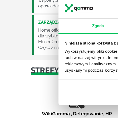
wspólnych doświadczeń o charakterze p
opowiadanych historii na temat tego jak 
ZARZĄDZANIE SOBĄ W PRACY ZDALNE
Zgoda
Home office. Marzymy o nim od kiedy zai
dla wybitnych jednostek, raz w miesiącu
Menedżerowie obdarzają członków zespoł
Niniejsza strona korzysta z
Część z nas doświadczyła przyjemności 
Wykorzystujemy pliki cookie 
ruch w naszej witrynie. Inf
reklamowym i analitycznym. 
STREFY WIEDZY
uzyskanymi podczas korzysta
WikiGamma
,
Delegowanie
,
HR