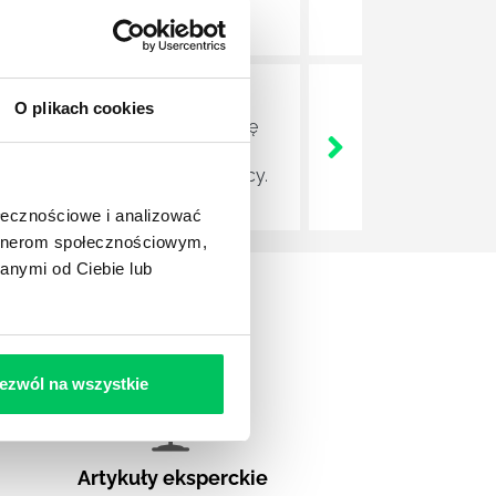
orytarzu, wielokrotnie
O plikach cookies
owadzały pracę zdalną w nagrodę
spędzić w domowych pieleszach.
łownię, jednak usiądą do pracy.
ołecznościowe i analizować
artnerom społecznościowym,
anymi od Ciebie lub
ezwól na wszystkie
Artykuły eksperckie