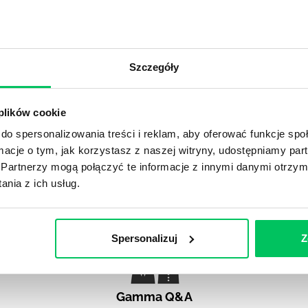
ozabiznesowym (odpowiedników wspólnej kawy, rozmów na k
ten czy tamten na ostatnim team...
J
Szczegóły
stniał na rynku pracy. Najpierw nieśmiało organizacje wpr
. Później coraz śmielej zwiększały limit dni, które możemy 
u coraz większym zaufaniem wierząc, że zamiast pójść na si
 plików cookie
samodzielnego...
do spersonalizowania treści i reklam, aby oferować funkcje sp
ormacje o tym, jak korzystasz z naszej witryny, udostępniamy p
Partnerzy mogą połączyć te informacje z innymi danymi otrzym
nia z ich usług.
Spersonalizuj
Z
Gamma Q&A