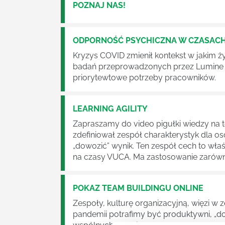
POZNAJ NAS!
ODPORNOŚĆ PSYCHICZNA W CZASACH 
Kryzys COVID zmienił kontekst w jakim ży
badań przeprowadzonych przez Lumine Le
priorytewtowe potrzeby pracowników.
LEARNING AGILITY
Zapraszamy do video pigułki wiedzy na te
zdefiniował zespół charakterystyk dla os
„dowozić” wynik. Ten zespół cech to wła
na czasy VUCA. Ma zastosowanie zarówno
POKAZ TEAM BUILDINGU ONLINE
Zespoły, kulturę organizacyjną, więzi w 
pandemii potrafimy być produktywni, „dow