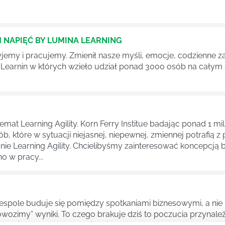
NAPIĘĆ BY LUMINA LEARNING
jemy i pracujemy. Zmienił nasze myśli, emocje, codzienne za
arnin w których wzieło udział ponad 3000 osób na całym św
mat Learning Agility. Korn Ferry Institue badając ponad 1 m
ób, które w sytuacji niejasnej, niepewnej, zmiennej potrafią
śnie Learning Agility. Chcielibyśmy zainteresować koncepcją
 w pracy...
zespole buduje się pomiędzy spotkaniami biznesowymi, a nie n
ozimy” wyniki. To czego brakuje dziś to poczucia przynależnoś