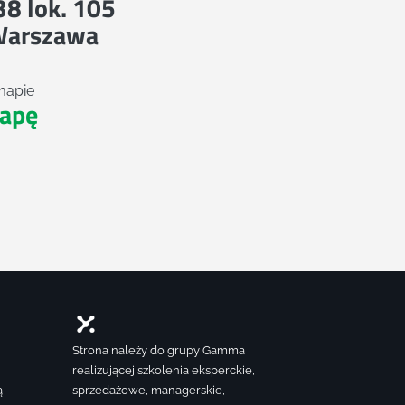
 38 lok. 105
Warszawa
mapie
apę
Strona należy do grupy Gamma
realizującej szkolenia eksperckie,
ą
sprzedażowe, managerskie,