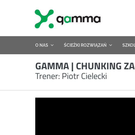
Skip
to
content
O NAS
ŚCIEŻKI ROZWIĄZAŃ
SZKO
GAMMA | CHUNKING Z
Trener: Piotr Cielecki