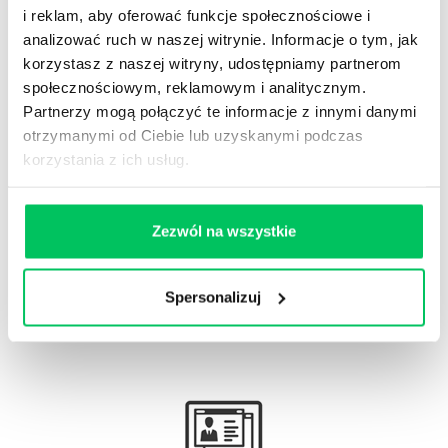
i reklam, aby oferować funkcje społecznościowe i
analizować ruch w naszej witrynie. Informacje o tym, jak
korzystasz z naszej witryny, udostępniamy partnerom
społecznościowym, reklamowym i analitycznym.
Gamma Q&A
Partnerzy mogą połączyć te informacje z innymi danymi
otrzymanymi od Ciebie lub uzyskanymi podczas
Odpowiedzi na często pojawiające się pytania z
korzystania z ich usług.
obszaru HR.
Zezwól na wszystkie
Artykuły eksperckie
Spersonalizuj
Artykuły związane ze szkoleniami eksperckimi.