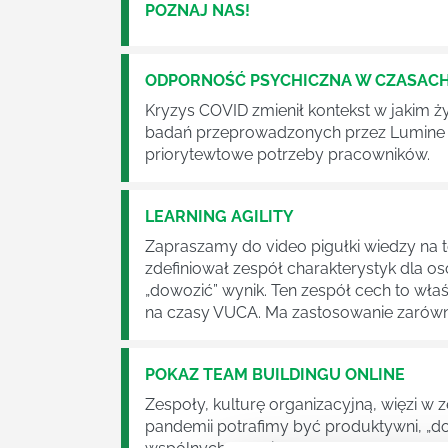
POZNAJ NAS!
ODPORNOŚĆ PSYCHICZNA W CZASACH 
Kryzys COVID zmienił kontekst w jakim ży
badań przeprowadzonych przez Lumine Le
priorytewtowe potrzeby pracowników.
LEARNING AGILITY
Zapraszamy do video pigułki wiedzy na te
zdefiniował zespół charakterystyk dla os
„dowozić” wynik. Ten zespół cech to wła
na czasy VUCA. Ma zastosowanie zarówno
POKAZ TEAM BUILDINGU ONLINE
Zespoły, kulturę organizacyjną, więzi w 
pandemii potrafimy być produktywni, „dow