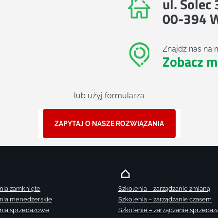
ul. Solec
00-394 
Znajdź nas na 
Zobacz m
lub użyj formularza
ZAPYTAJ O NASZE ROZWIĄZANIA
nia zamknięte
Szkolenia – zarządzanie zmianą
nia menedżerskie
Szkolenia – zarządzanie czasem
nia sprzedażowe
Szkolenie – zarządzanie sprzedaż