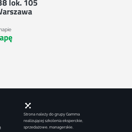
 38 lok. 105
Warszawa
mapie
apę
Strona należy do grupy Gamma
realizującej szkolenia eksperckie,
ą
sprzedażowe, managerskie,