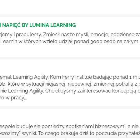
NAPIĘĆ BY LUMINA LEARNING
jemy i pracujemy. Zmienił nasze myśli, emocje, codzienne za
arnin w których wzieło udział ponad 3000 osób na całym św
mat Learning Agility. Korn Ferry Institue badając ponad 1 m
ób, które w sytuacji niejasnej, niepewnej, zmiennej potrafią
śnie Learning Agility. Chcielibyśmy zainteresować koncepcją
 w pracy...
zespole buduje się pomiędzy spotkaniami biznesowymi, a nie n
ozimy” wyniki. To czego brakuje dziś to poczucia przynależnoś