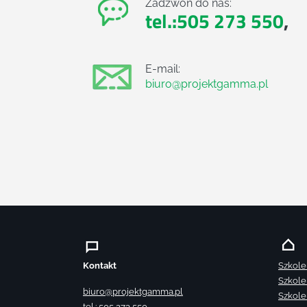
Zadzwoń do nas:
tel.:505 273 550
,
E-mail:
biuro@projektgamma.pl
Kontakt
Szkole
Szkole
biuro@projektgamma.pl
Szkole
tel.: 505 273 550