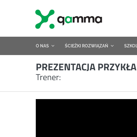
Skip
to
content
O NAS
ŚCIEŻKI ROZWIĄZAŃ
SZKO
PREZENTACJA PRZYKŁA
Trener: