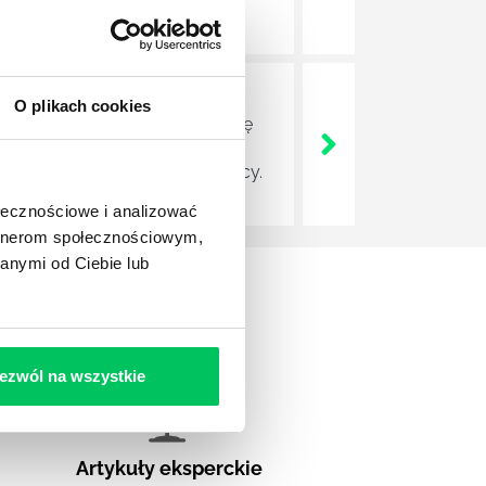
orytarzu, wielokrotnie
O plikach cookies
owadzały pracę zdalną w nagrodę
spędzić w domowych pieleszach.
łownię, jednak usiądą do pracy.
ołecznościowe i analizować
artnerom społecznościowym,
anymi od Ciebie lub
ezwól na wszystkie
Artykuły eksperckie