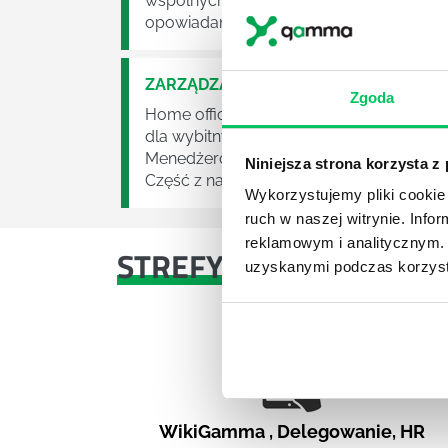
wspólnych doświadczeń o charakterze p
opowiadanych historii na temat tego jak 
ZARZĄDZANIE SOBĄ W PRACY ZDALNE
Zgoda
Home office. Marzymy o nim od kiedy zai
dla wybitnych jednostek, raz w miesiącu
Menedżerowie obdarzają członków zespoł
Niniejsza strona korzysta z
Część z nas doświadczyła przyjemności 
Wykorzystujemy pliki cookie 
ruch w naszej witrynie. Inf
reklamowym i analitycznym. 
STREFY WIEDZY
uzyskanymi podczas korzysta
WikiGamma
,
Delegowanie
,
HR