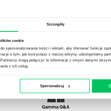
ozabiznesowym (odpowiedników wspólnej kawy, rozmów na k
ten czy tamten na ostatnim team...
J
Szczegóły
stniał na rynku pracy. Najpierw nieśmiało organizacje wpr
. Później coraz śmielej zwiększały limit dni, które możemy 
u coraz większym zaufaniem wierząc, że zamiast pójść na si
 plików cookie
samodzielnego...
do spersonalizowania treści i reklam, aby oferować funkcje sp
ormacje o tym, jak korzystasz z naszej witryny, udostępniamy p
Partnerzy mogą połączyć te informacje z innymi danymi otrzym
nia z ich usług.
Spersonalizuj
Z
Gamma Q&A