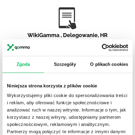
WikiGamma
,
Delegowanie
,
HR
Autorskie raporty, wartościowy know-how, pigułki
wiedzy.
Zgoda
Szczegóły
O plikach cookies
Niniejsza strona korzysta z plików cookie
Gamma Q&A
Wykorzystujemy pliki cookie do spersonalizowania treści
i reklam, aby oferować funkcje społecznościowe i
Odpowiedzi na często pojawiające się pytania z
obszaru HR.
analizować ruch w naszej witrynie. Informacje o tym, jak
korzystasz z naszej witryny, udostępniamy partnerom
społecznościowym, reklamowym i analitycznym.
Partnerzy mogą połączyć te informacje z innymi danymi