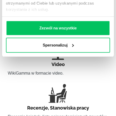
otrzymanymi od Ciebie lub uzyskanymi podczas
korzystania z ich usług.
Artykuły eksperckie
Artykuły związane ze szkoleniami eksperckimi.
Zezwól na wszystkie
Spersonalizuj
Video
WikiGamma w formacie video.
Recenzje
,
Stanowiska pracy