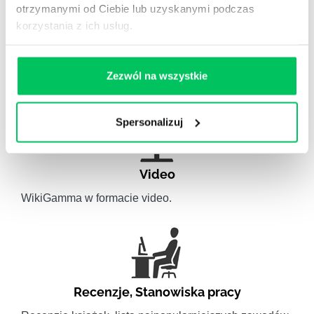
otrzymanymi od Ciebie lub uzyskanymi podczas
korzystania z ich usług.
Artykuły eksperckie
Artykuły związane ze szkoleniami eksperckimi.
Zezwól na wszystkie
Spersonalizuj
Video
WikiGamma w formacie video.
Recenzje
,
Stanowiska pracy