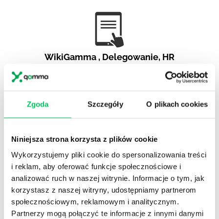
WikiGamma
,
Delegowanie
,
HR
Autorskie raporty, wartościowy know-how, pigułki
wiedzy.
Zgoda
Szczegóły
O plikach cookies
Niniejsza strona korzysta z plików cookie
Gamma Q&A
Wykorzystujemy pliki cookie do spersonalizowania treści
i reklam, aby oferować funkcje społecznościowe i
Odpowiedzi na często pojawiające się pytania z
obszaru HR.
analizować ruch w naszej witrynie. Informacje o tym, jak
korzystasz z naszej witryny, udostępniamy partnerom
społecznościowym, reklamowym i analitycznym.
Partnerzy mogą połączyć te informacje z innymi danymi