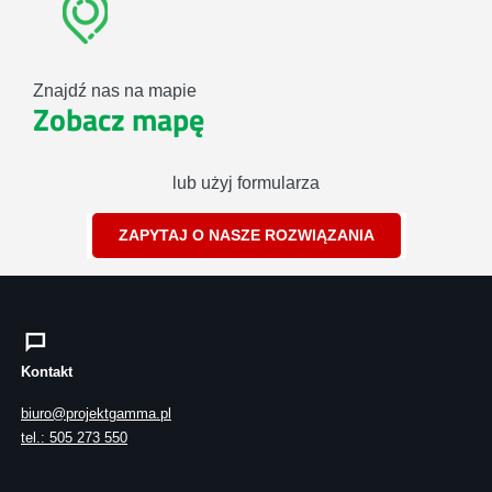
Znajdź nas na mapie
Zobacz mapę
lub użyj formularza
ZAPYTAJ O NASZE ROZWIĄZANIA
Kontakt
biuro@projektgamma.pl
tel.: 505 273 550