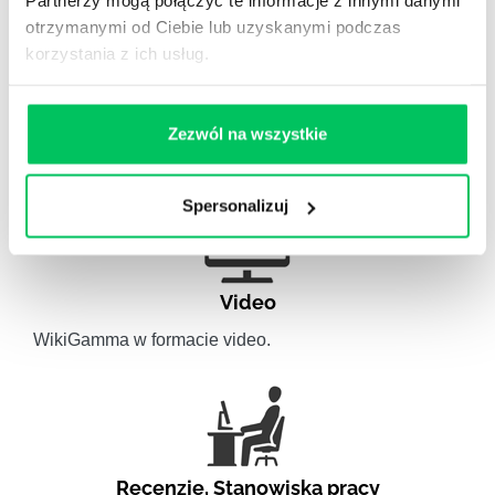
Partnerzy mogą połączyć te informacje z innymi danymi
otrzymanymi od Ciebie lub uzyskanymi podczas
korzystania z ich usług.
Artykuły eksperckie
Artykuły związane ze szkoleniami eksperckimi.
Zezwól na wszystkie
Spersonalizuj
Video
WikiGamma w formacie video.
Recenzje
,
Stanowiska pracy