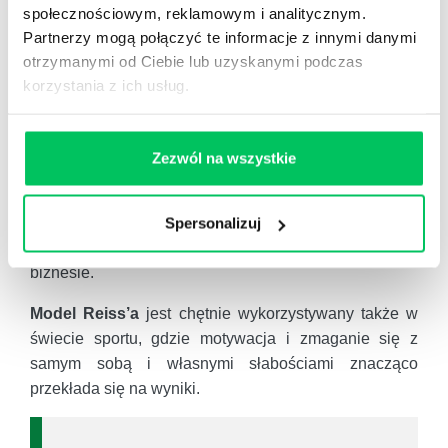
oraz pozwala na deeksalację konfliktu wartości.
społecznościowym, reklamowym i analitycznym.
Partnerzy mogą połączyć te informacje z innymi danymi
Co więcej, odwołanie do wartości sprzyja budowaniu
otrzymanymi od Ciebie lub uzyskanymi podczas
zespołów w duchu zarządzania pokoleniami.
korzystania z ich usług.
Socjologowie w swoich badaniach coraz częściej
powołują się bowiem na to, że pokolenia wkraczające
na rynek pracy są rzecznikami i ambasadorami
Zezwól na wszystkie
wartości, tj. angażują się w przedsięwzięcia zgodne z
ich katalogiem wartości. Ogromny potencjał RMP
można odnaleźć także w kształtowaniu świadomej
Spersonalizuj
polityki wartości skąd już bardzo blisko do etyki w
biznesie.
Model Reiss’a
jest chętnie wykorzystywany także w
świecie sportu, gdzie motywacja i zmaganie się z
samym sobą i własnymi słabościami znacząco
przekłada się na wyniki.