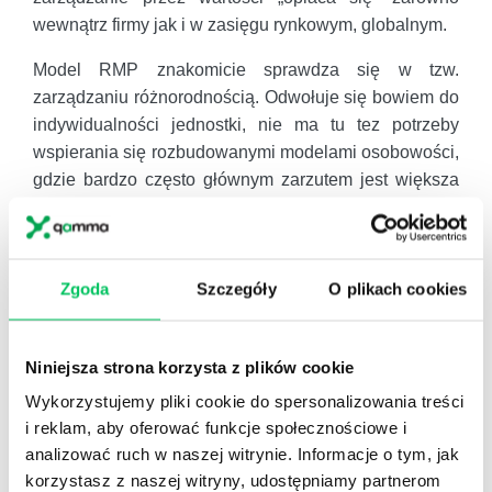
wewnątrz firmy jak i w zasięgu rynkowym, globalnym.
Model RMP znakomicie sprawdza się w tzw.
zarządzaniu różnorodnością. Odwołuje się bowiem do
indywidualności jednostki, nie ma tu tez potrzeby
wspierania się rozbudowanymi modelami osobowości,
gdzie bardzo często głównym zarzutem jest większa
złożoność natury ludzkiej niż sprowadzenie jej
wyłącznie do wiodących cech osobowości
(przeciwnicy wspomnianych modeli osobowości
Zgoda
Szczegóły
O plikach cookies
deklarują, że brakuje im ujęcia ról społecznych,
wartości, potrzeb psychologicznych etc.).
Model Reissa
ma coraz więcej odwołań do coachingu
Niniejsza strona korzysta z plików cookie
i narzędzi wspierających rozwój pracowników. I
Wykorzystujemy pliki cookie do spersonalizowania treści
wreszcie, budowanie zespołów: tutaj świadomość
i reklam, aby oferować funkcje społecznościowe i
kombinacji 16 motywatorów sprzyja etapom
analizować ruch w naszej witrynie. Informacje o tym, jak
kształtowania się teamów: usprawnia komunikację
korzystasz z naszej witryny, udostępniamy partnerom