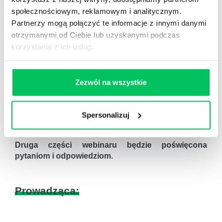
poprawić komunikację zarówno z innymi, jak i z
społecznościowym, reklamowym i analitycznym.
samym sobą?
Partnerzy mogą połączyć te informacje z innymi danymi
Wpływie wykorzystywania mocnych stron na
otrzymanymi od Ciebie lub uzyskanymi podczas
produktywność i retencję pracowników
: Jak
korzystania z ich usług.
praca na mocnych stronach może zmniejszyć
rotację i zwiększyć efektywność pracy?
Strategii rozwoju w oparciu o mocne strony
:
Zezwól na wszystkie
Wykorzystanie psychologii pozytywnej do
budowania silnych zespołów i osiągania celów.
Spersonalizuj
Druga części webinaru będzie poświęcona
pytaniom i odpowiedziom.
Prowadząca: