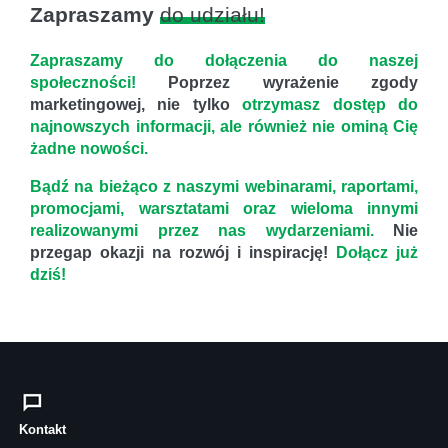
Zapraszamy
do udziału!
Zapraszamy do dołączenia do naszej
społeczności!
Poprzez wyrażenie zgody
marketingowej, nie tylko
otrzymasz dostęp do
najnowszych informacji, ale również nie ominą Cię
żadne nowości.
Bądź na bieżąco z naszymi webinarami, raportami,
promocjami, warsztatami oraz wieloma innymi
realizowanymi przez nas wydarzeniami.
Nie
przegap okazji na rozwój i inspirację!
Dołącz już
dziś!
Kontakt