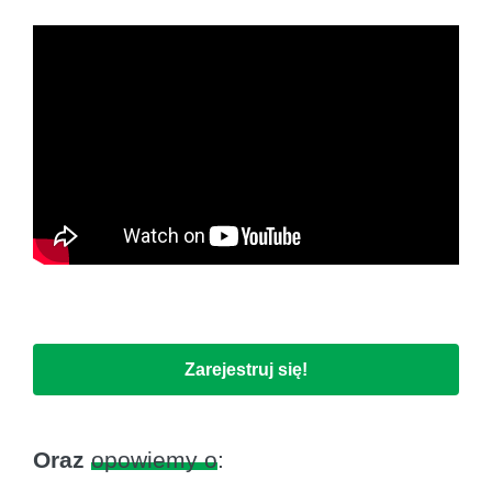
Zarejestruj się!
Oraz
opowiemy o
: