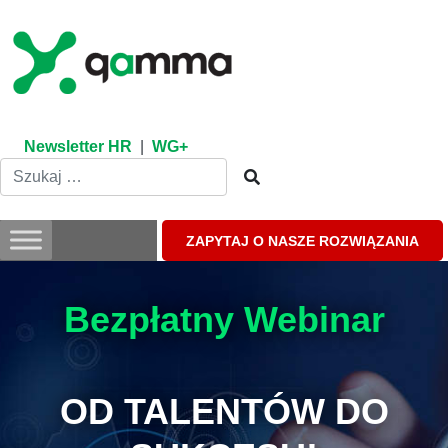
Skip
to
content
Newsletter HR
|
WG+
ZAPYTAJ O NASZE ROZWIĄZANIA
Bezpłatny Webinar
OD TALENTÓW DO