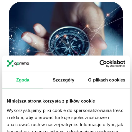
Zgoda
Szczegóły
O plikach cookies
Budowaniu świadomości mocnych stron
własnych
: Zajmiemy się świadomością swoich
Niniejsza strona korzysta z plików cookie
zasobów, ale także ograniczeń i ciemnych stron
talentów, co jest kluczowe dla planowania
Wykorzystujemy pliki cookie do spersonalizowania treści
rozwoju.
i reklam, aby oferować funkcje społecznościowe i
analizować ruch w naszej witrynie. Informacje o tym, jak
Wsparciu efektywnej komunikacji
: W jaki
sposób Wasz styl działania i talenty mogą
korzystasz z naszej witryny, udostępniamy partnerom