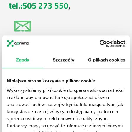
tel.:505 273 550
,
E-mail:
biuro@projektgamma.pl
Zgoda
Szczegóły
O plikach cookies
Niniejsza strona korzysta z plików cookie
ul. Solec 38 lok. 105
Wykorzystujemy pliki cookie do spersonalizowania treści
i reklam, aby oferować funkcje społecznościowe i
00-394 Warszawa
analizować ruch w naszej witrynie. Informacje o tym, jak
korzystasz z naszej witryny, udostępniamy partnerom
społecznościowym, reklamowym i analitycznym.
Partnerzy mogą połączyć te informacje z innymi danymi