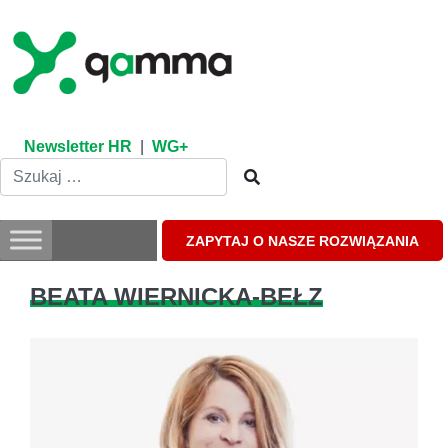
Skip
to
content
Newsletter HR
|
WG+
ZAPYTAJ O NASZE ROZWIĄZANIA
BEATA WIERNICKA-BEŁZ