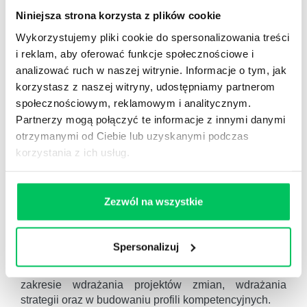
kompleksowego zarządzania swoją produktywnością,
Niniejsza strona korzysta z plików cookie
stresem, relacjami i zdrowiem, Zarządzania Projektem
Wykorzystujemy pliki cookie do spersonalizowania treści
(partner-wykładowca PMI), Zarządzania Zmianą
i reklam, aby oferować funkcje społecznościowe i
(certyfikowany trener-konsultant Implementation
analizować ruch w naszej witrynie. Informacje o tym, jak
Management Associate), Wdrażania Strategii (Master
korzystasz z naszej witryny, udostępniamy partnerom
Consultant DOOR International), Przywództwa,
Prezentacji, Efektywnych Spotkań, Motywacji i
społecznościowym, reklamowym i analitycznym.
Coachingu.
Partnerzy mogą połączyć te informacje z innymi danymi
otrzymanymi od Ciebie lub uzyskanymi podczas
WYKŁADY
– specjalizuje się w inspirujących,
korzystania z ich usług.
motywacyjnych i interaktywnych wystąpieniach dla
kilkusetosobowego audytorium w zakresie Zmiany,
Przywództwa, Motywacji i Stresu.
Zezwól na wszystkie
COACHING
– specjalizuje się w coachingu „on the
job” sił sprzedaży (sprzedawców i ich przełożonych)
oraz trenerów wewnętrznych.
Spersonalizuj
DORADZTWO
– specjalizuje się w doradztwie w
zakresie wdrażania projektów zmian, wdrażania
strategii oraz w budowaniu profili kompetencyjnych.