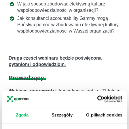
W jaki sposób zbudować efektywną kulturę
współodpowiedzialności w organizacji?
Jak konsultanci accountability Gammy mogą
Państwu pomóc w zbudowaniu efektywnej kultury
współodpowiedzialności w Waszej organizacji?
Druga części webinaru będzie poświęcona
pytaniom i odpowiedziom.
Prowadzący:
Webinar poprowadzi
trener-konsultant z 21-letnim
doświadczeniem w budowaniu oraz wdrażaniu
efektywnych kultur organizacyjnych. Autor książki
„Efektywność Osobista 4×4” Wyd. MT Biznes.
Zgoda
Szczegóły
O plikach cookies
SZKOLENIA
– specjalizuje się w szkoleniach z
Efektywności Osobistej (autorski program