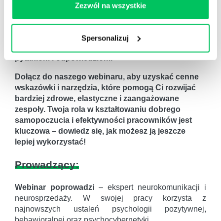
Zezwól na wszystkie
wypaleniu w zespole, co przyczynia się do
zdrowszego i bardziej produktywnego środowiska
pracy.
Spersonalizuj
Druga części webinaru będzie poświęcona
pytaniom i odpowiedziom.
Dołącz do naszego webinaru, aby uzyskać cenne
wskazówki i narzędzia, które pomogą Ci rozwijać
bardziej zdrowe, elastyczne i zaangażowane
zespoły. Twoja rola w kształtowaniu dobrego
samopoczucia i efektywności pracowników jest
kluczowa – dowiedz się, jak możesz ją jeszcze
lepiej wykorzystać!
Prowadzący:
Webinar poprowadzi
– ekspert neurokomunikacji i
neurosprzedaży. W swojej pracy korzysta z
najnowszych ustaleń psychologii pozytywnej,
behawioralnej oraz psychocybernetyki.