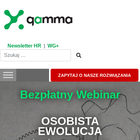
Skip
to
content
Newsletter HR
|
WG+
ZAPYTAJ O NASZE ROZWIĄZANIA
Bezpłatny Webinar
OSOBISTA
EWOLUCJA