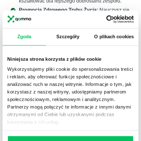
kształtować dla lepszego dobrostanu zespołu.
Promocja Zdrowego Trybu Życia:
Nauczysz się,
jak promować zdrowe nawyki w miejscu pracy, co
ma kluczowe znaczenie dla wellbeingu
pracowników. Otrzymasz praktyczne narzędzia do
Zgoda
Szczegóły
O plikach cookies
tworzenia programów i inicjatyw, które zachęcają
do zdrowego stylu życia, zarówno w biurze, jak i
poza nim.
Niniejsza strona korzysta z plików cookie
Adaptacja do Zmian:
Zrozumiesz, jak nawyki
wpływają na zdolność pracowników do adaptacji
Wykorzystujemy pliki cookie do spersonalizowania treści
w szybko zmieniającym się środowisku pracy.
i reklam, aby oferować funkcje społecznościowe i
Nauczysz się, jak pomagać pracownikom w
analizować ruch w naszej witrynie. Informacje o tym, jak
przełamywaniu starych wzorców i przyjmowaniu
korzystasz z naszej witryny, udostępniamy partnerom
nowych, co jest kluczowe w dynamicznym świecie
społecznościowym, reklamowym i analitycznym.
biznesu.
Partnerzy mogą połączyć te informacje z innymi danymi
Monitorowanie i Przeciwdziałanie Wypaleniu
otrzymanymi od Ciebie lub uzyskanymi podczas
Zawodowemu:
Odkryjesz, jak nawyki mogą być
korzystania z ich usług.
wczesnym wskaźnikiem ryzyka wypalenia
zawodowego. Nauczysz się, jak identyfikować i
modyfikować te nawyki, aby zapobiegać