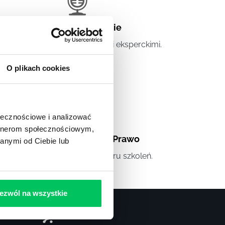
Artykuły eksperckie
tykuły związane ze szkoleniami eksperckimi.
O plikach cookies
ołecznościowe i analizować
artnerom społecznościowym,
Artykuły
,
Artykuły cd.
,
Prawo
anymi od Ciebie lub
andardowe informacje z obszaru szkoleń.
ezwól na wszystkie