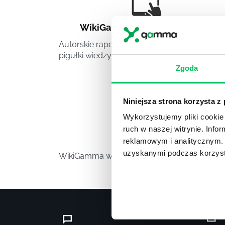
WikiGamma
,
Delegowanie
,
HR
Autorskie raporty, wartościowy know-how,
pigułki wiedzy.
Zgoda
Niniejsza strona korzysta z
Wykorzystujemy pliki cookie 
ruch w naszej witrynie. Inf
Video
reklamowym i analitycznym. 
uzyskanymi podczas korzysta
WikiGamma w formacie video.