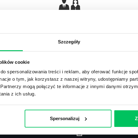
Gamma Q&A
Odpowiedzi na często pojawiające się pytania z
Ar
obszaru HR.
Szczegóły
 plików cookie
do spersonalizowania treści i reklam, aby oferować funkcje sp
ormacje o tym, jak korzystasz z naszej witryny, udostępniamy p
Recenzje
,
Stanowiska pracy
Partnerzy mogą połączyć te informacje z innymi danymi otrzym
nia z ich usług.
Recenzje książek, lista najpopularniejszych
St
zawodów.
Spersonalizuj
Z