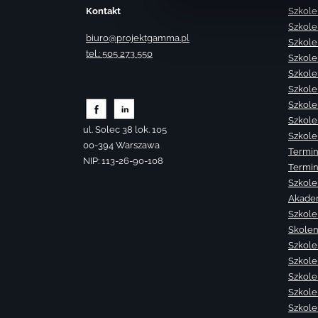
Kontakt
Szkole
Szkole
biuro@projektgamma.pl
Szkole
tel.: 505 273 550
Szkole
Szkole
Szkole
Szkole
Szkole
ul. Solec 38 lok. 105
Szkole
00-394 Warszawa
Termin
NIP: 113-26-90-108
Termin
Szkole
Akade
Szkole
Skolen
Szkole
Szkole
Szkolen
Szkole
Szkole