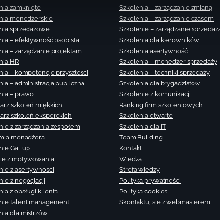
nia zamknięte
Szkolenia – zarządzanie zmianą
nia menedżerskie
Szkolenia – zarządzanie czasem
nia sprzedażowe
Szkolenie – zarządzanie sprzedaż
nia – efektywność osobista
Szkolenia dla kierowników
nia – zarządzanie projektami
Szkolenia asertywność
nia HR
Szkolenia – menedżer sprzedaży
nia – kompetencje przyszłości
Szkolenia – techniki sprzedaży
nia – administracja publiczna
Szkolenia dla brygadzistów
nia – prawo
Szkolenie z komunikacji
arz szkoleń miękkich
Ranking firm szkoleniowych
arz szkoleń eksperckich
Szkolenia otwarte
nie z zarządzania zespołem
Szkolenia dla IT
mia menadżera
Team Building
nie Gallup
Kontakt
ie z motywowania
Wiedza
nie z asertywności
Strefa wiedzy
nie z negocjacji
Polityka prywatności
ia z obsługi klienta
Polityka cookies
nie talent management
Skontaktuj sie z webmasterem
nia dla mistrzów