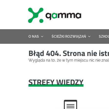
Skip
to
content
O NAS
ŚCIEŻKI ROZWIĄZAŃ
SZKO
Błąd 404. Strona nie ist
Wygląda na to, że w tym miejscu nic nie znal
STREFY WIEDZY