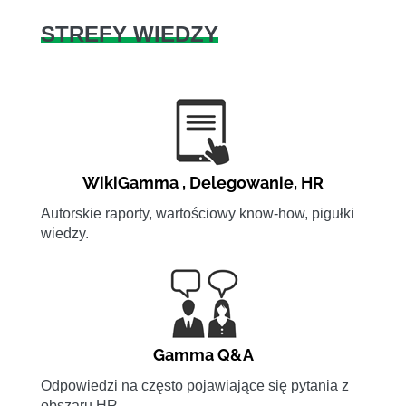
STREFY WIEDZY
WikiGamma
,
Delegowanie
,
HR
Autorskie raporty, wartościowy know-how, pigułki
wiedzy.
Gamma Q&A
Odpowiedzi na często pojawiające się pytania z
obszaru HR.