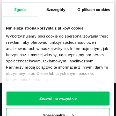
Zgoda
Szczegóły
O plikach cookies
Recenzje
,
Stanowiska pracy
Recenzje książek, lista najpopularniejszych
Niniejsza strona korzysta z plików cookie
zawodów.
Wykorzystujemy pliki cookie do spersonalizowania treści
i reklam, aby oferować funkcje społecznościowe i
analizować ruch w naszej witrynie. Informacje o tym, jak
korzystasz z naszej witryny, udostępniamy partnerom
społecznościowym, reklamowym i analitycznym.
Artykuły
,
Artykuły cd.
,
Prawo
Partnerzy mogą połączyć te informacje z innymi danymi
Standardowe informacje z obszaru szkoleń.
otrzymanymi od Ciebie lub uzyskanymi podczas
korzystania z ich usług.
Zezwól na wszystkie
Kontakt
Spersonalizuj
biuro@projektgamma.pl