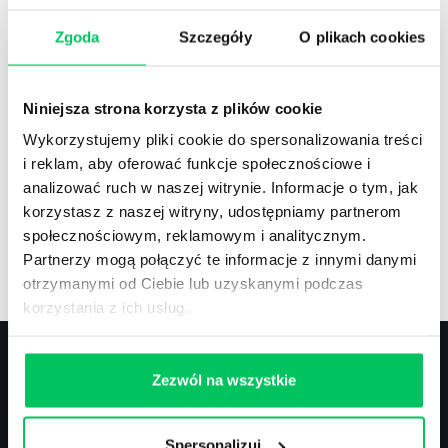
Zgoda
Szczegóły
O plikach cookies
Recenzje
,
Stanowiska pracy
Recenzje książek, lista najpopularniejszych
Niniejsza strona korzysta z plików cookie
zawodów.
Wykorzystujemy pliki cookie do spersonalizowania treści
i reklam, aby oferować funkcje społecznościowe i
analizować ruch w naszej witrynie. Informacje o tym, jak
korzystasz z naszej witryny, udostępniamy partnerom
społecznościowym, reklamowym i analitycznym.
Artykuły
,
Artykuły cd.
,
Prawo
Partnerzy mogą połączyć te informacje z innymi danymi
Standardowe informacje z obszaru szkoleń.
otrzymanymi od Ciebie lub uzyskanymi podczas
korzystania z ich usług.
Zezwól na wszystkie
Kontakt
Spersonalizuj
biuro@projektgamma.pl