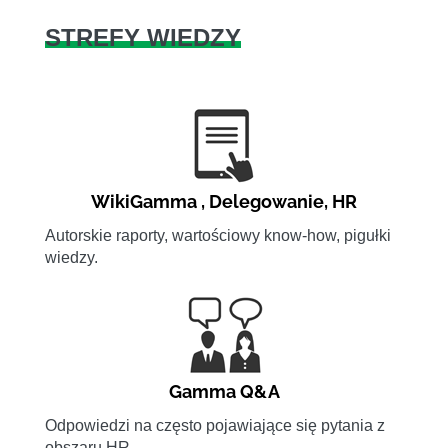
STREFY WIEDZY
WikiGamma
,
Delegowanie
,
HR
Autorskie raporty, wartościowy know-how, pigułki
wiedzy.
Gamma Q&A
Odpowiedzi na często pojawiające się pytania z
obszaru HR.