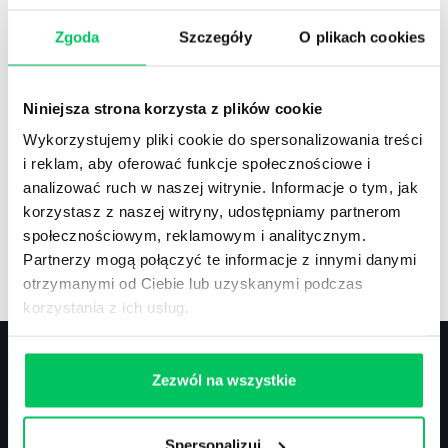
Zgoda
Szczegóły
O plikach cookies
Recenzje
,
Stanowiska pracy
Recenzje książek, lista najpopularniejszych
Niniejsza strona korzysta z plików cookie
zawodów.
Wykorzystujemy pliki cookie do spersonalizowania treści
i reklam, aby oferować funkcje społecznościowe i
analizować ruch w naszej witrynie. Informacje o tym, jak
korzystasz z naszej witryny, udostępniamy partnerom
społecznościowym, reklamowym i analitycznym.
Artykuły
,
Artykuły cd.
,
Prawo
Partnerzy mogą połączyć te informacje z innymi danymi
Standardowe informacje z obszaru szkoleń.
otrzymanymi od Ciebie lub uzyskanymi podczas
korzystania z ich usług.
Zezwól na wszystkie
Kontakt
Spersonalizuj
biuro@projektgamma.pl