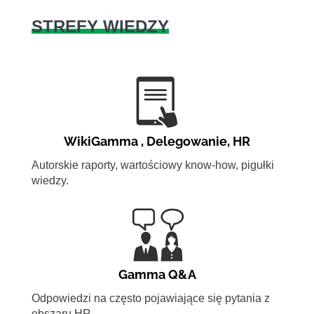
STREFY WIEDZY
WikiGamma
,
Delegowanie
,
HR
Autorskie raporty, wartościowy know-how, pigułki
wiedzy.
Gamma Q&A
Odpowiedzi na często pojawiające się pytania z
obszaru HR.