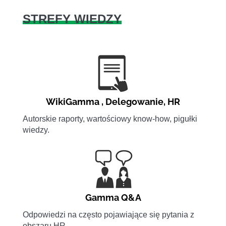
STREFY WIEDZY
WikiGamma
,
Delegowanie
,
HR
Autorskie raporty, wartościowy know-how, pigułki
wiedzy.
Gamma Q&A
Odpowiedzi na często pojawiające się pytania z
obszaru HR.