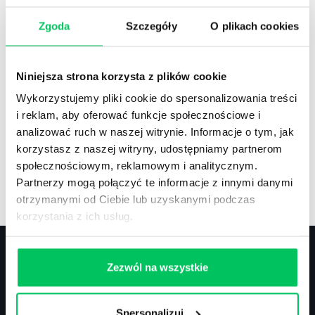
Zgoda
Szczegóły
O plikach cookies
Recenzje
,
Stanowiska pracy
Recenzje książek, lista najpopularniejszych
Niniejsza strona korzysta z plików cookie
zawodów.
Wykorzystujemy pliki cookie do spersonalizowania treści
i reklam, aby oferować funkcje społecznościowe i
analizować ruch w naszej witrynie. Informacje o tym, jak
korzystasz z naszej witryny, udostępniamy partnerom
społecznościowym, reklamowym i analitycznym.
Artykuły
,
Artykuły cd.
,
Prawo
Partnerzy mogą połączyć te informacje z innymi danymi
Standardowe informacje z obszaru szkoleń.
otrzymanymi od Ciebie lub uzyskanymi podczas
korzystania z ich usług.
Zezwól na wszystkie
Kontakt
Spersonalizuj
biuro@projektgamma.pl