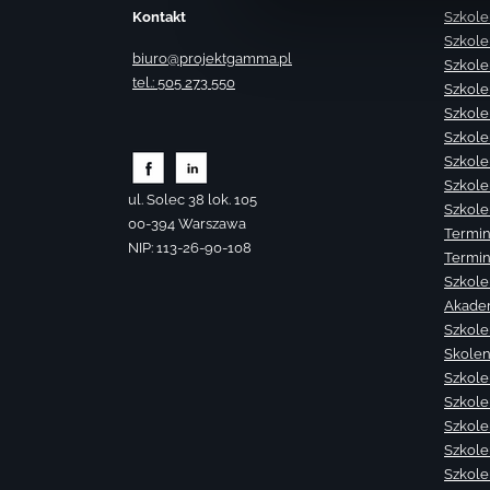
Kontakt
Szkole
Szkole
biuro@projektgamma.pl
Szkole
tel.: 505 273 550
Szkole
Szkole
Szkole
Szkole
Szkole
ul. Solec 38 lok. 105
Szkole
00-394 Warszawa
Termin
NIP: 113-26-90-108
Termin
Szkole
Akade
Szkole
Skolen
Szkole
Szkole
Szkolen
Szkole
Szkole