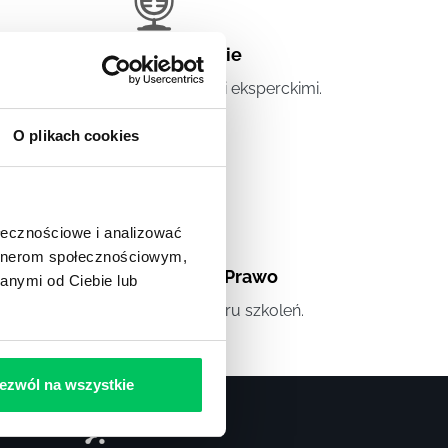
Artykuły eksperckie
tykuły związane ze szkoleniami eksperckimi.
O plikach cookies
ołecznościowe i analizować
artnerom społecznościowym,
Artykuły
,
Artykuły cd.
,
Prawo
anymi od Ciebie lub
andardowe informacje z obszaru szkoleń.
ezwól na wszystkie