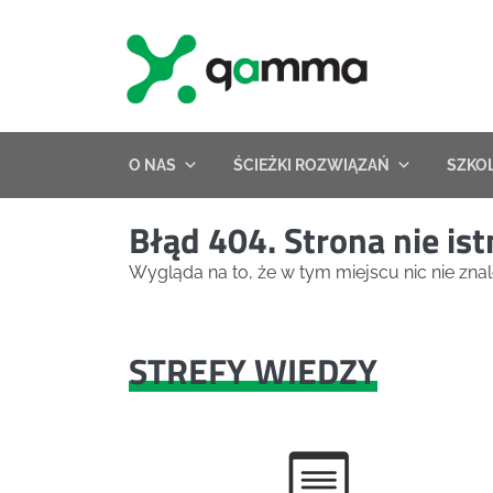
Skip
to
content
O NAS
ŚCIEŻKI ROZWIĄZAŃ
SZKO
Błąd 404. Strona nie ist
Wygląda na to, że w tym miejscu nic nie znal
STREFY WIEDZY