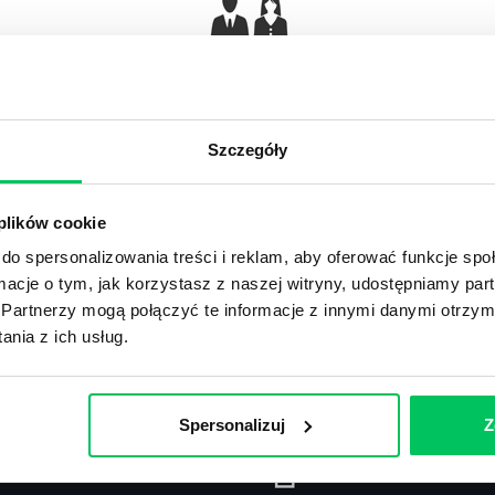
Gamma Q&A
Odpowiedzi na często pojawiające się pytania z
Ar
obszaru HR.
Szczegóły
 plików cookie
do spersonalizowania treści i reklam, aby oferować funkcje sp
ormacje o tym, jak korzystasz z naszej witryny, udostępniamy p
Recenzje
,
Stanowiska pracy
Partnerzy mogą połączyć te informacje z innymi danymi otrzym
nia z ich usług.
Recenzje książek, lista najpopularniejszych
St
zawodów.
Spersonalizuj
Z