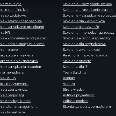
nia zamknięte
Szkolenia – zarządzanie zmianą
nia menedżerskie
Szkolenia – zarządzanie czasem
nia sprzedażowe
Szkolenie – zarządzanie sprzedaż
nia – efektywność osobista
Szkolenia dla kierowników
nia – zarządzanie projektami
Szkolenia asertywność
nia HR
Szkolenia – menedżer sprzedaży
nia – kompetencje przyszłości
Szkolenia – techniki sprzedaży
nia – administracja publiczna
Szkolenia dla brygadzistów
nia – prawo
Szkolenie z komunikacji
arz szkoleń miękkich
Ranking firm szkoleniowych
arz szkoleń eksperckich
Szkolenia otwarte
nie z zarządzania zespołem
Szkolenia dla IT
mia menadżera
Team Building
nie Gallup
Kontakt
ie z motywowania
Wiedza
nie z asertywności
Strefa wiedzy
nie z negocjacji
Polityka prywatności
ia z obsługi klienta
Polityka cookies
nie talent management
Skontaktuj sie z webmasterem
nia dla mistrzów