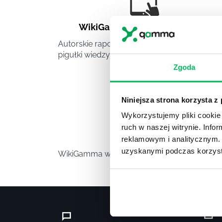
WikiGamma
,
Delegowanie
,
HR
Autorskie raporty, wartościowy know-how,
pigułki wiedzy.
Zgoda
Niniejsza strona korzysta z
Wykorzystujemy pliki cookie 
ruch w naszej witrynie. Inf
Video
reklamowym i analitycznym. 
uzyskanymi podczas korzysta
WikiGamma w formacie video.