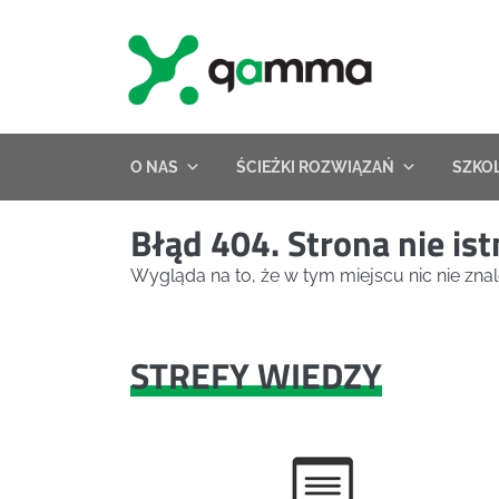
Skip
to
content
O NAS
ŚCIEŻKI ROZWIĄZAŃ
SZKO
Błąd 404. Strona nie ist
Wygląda na to, że w tym miejscu nic nie znal
STREFY WIEDZY