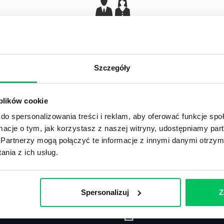
Gamma Q&A
Odpowiedzi na często pojawiające się pytania z
Ar
obszaru HR.
Szczegóły
 plików cookie
do spersonalizowania treści i reklam, aby oferować funkcje sp
ormacje o tym, jak korzystasz z naszej witryny, udostępniamy p
Recenzje
,
Stanowiska pracy
Partnerzy mogą połączyć te informacje z innymi danymi otrzym
nia z ich usług.
Recenzje książek, lista najpopularniejszych
St
zawodów.
Spersonalizuj
Z