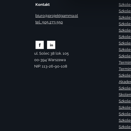
Kontakt
Szkole
Szkole
biuro@projektgamma.pl
Szkole
tel.: 505 273 550
Szkole
Szkole
Szkole
Szkole
Szkole
ul. Solec 38 lok. 105
Szkole
00-394 Warszawa
Termin
NIP: 113-26-90-108
Termin
Szkole
Akade
Szkole
Skolen
Szkole
Szkole
Szkolen
Szkole
Szkole