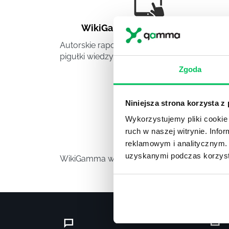
WikiGamma
,
Delegowanie
,
HR
Autorskie raporty, wartościowy know-how,
pigułki wiedzy.
Zgoda
Niniejsza strona korzysta z
Wykorzystujemy pliki cookie 
ruch w naszej witrynie. Inf
Video
reklamowym i analitycznym. 
uzyskanymi podczas korzysta
WikiGamma w formacie video.