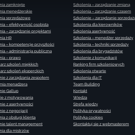
nia zamknięte
Szkolenia – zarządzanie zmianą
nia menedżerskie
Szkolenia – zarządzanie czasem
nia sprzedażowe
Szkolenie – zarządzanie sprzedaż
nia – efektywność osobista
Szkolenia dla kierowników
nia – zarządzanie projektami
Szkolenia asertywność
nia HR
Szkolenia – menedżer sprzedaży
nia – kompetencje przyszłości
Szkolenia – techniki sprzedaży
nia – administracja publiczna
Szkolenia dla brygadzistów
nia – prawo
Szkolenie z komunikacji
arz szkoleń miękkich
Ranking firm szkoleniowych
arz szkoleń eksperckich
Szkolenia otwarte
nie z zarządzania zespołem
Szkolenia dla IT
mia menadżera
Team Building
nie Gallup
Kontakt
ie z motywowania
Wiedza
nie z asertywności
Strefa wiedzy
nie z negocjacji
Polityka prywatności
ia z obsługi klienta
Polityka cookies
nie talent management
Skontaktuj sie z webmasterem
nia dla mistrzów