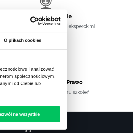
Artykuły eksperckie
tykuły związane ze szkoleniami eksperckimi.
O plikach cookies
ołecznościowe i analizować
artnerom społecznościowym,
Artykuły
,
Artykuły cd.
,
Prawo
anymi od Ciebie lub
andardowe informacje z obszaru szkoleń.
ezwól na wszystkie