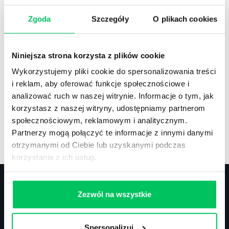
Zgoda
Szczegóły
O plikach cookies
Recenzje
,
Stanowiska pracy
Recenzje książek, lista najpopularniejszych
Niniejsza strona korzysta z plików cookie
zawodów.
Wykorzystujemy pliki cookie do spersonalizowania treści
i reklam, aby oferować funkcje społecznościowe i
analizować ruch w naszej witrynie. Informacje o tym, jak
korzystasz z naszej witryny, udostępniamy partnerom
społecznościowym, reklamowym i analitycznym.
Artykuły
,
Artykuły cd.
,
Prawo
Partnerzy mogą połączyć te informacje z innymi danymi
Standardowe informacje z obszaru szkoleń.
otrzymanymi od Ciebie lub uzyskanymi podczas
korzystania z ich usług.
Zezwól na wszystkie
Kontakt
Spersonalizuj
biuro@projektgamma.pl