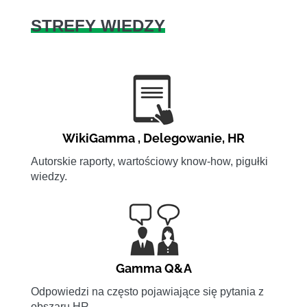
STREFY WIEDZY
WikiGamma
,
Delegowanie
,
HR
Autorskie raporty, wartościowy know-how, pigułki
wiedzy.
Gamma Q&A
Odpowiedzi na często pojawiające się pytania z
obszaru HR.