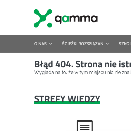
Skip
to
content
O NAS
ŚCIEŻKI ROZWIĄZAŃ
SZKO
Błąd 404. Strona nie ist
Wygląda na to, że w tym miejscu nic nie znal
STREFY WIEDZY