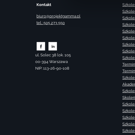
Kontakt
Szkole
Szkole
biuro@projektgamma.pl
Szkole
tel.: 505 273 550
Szkole
Szkole
Szkole
Szkole
Szkole
ul. Solec 38 lok. 105
Szkole
00-394 Warszawa
Termin
NIP: 113-26-90-108
Termin
Szkole
Akade
Szkole
Skolen
Szkole
Szkole
Szkolen
Szkole
Szkole