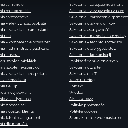
nia zamknięte
Szkolenia – zarządzanie zmianą
nia menedżerskie
Szkolenia – zarządzanie czasem
nia sprzedażowe
Szkolenie – zarządzanie sprzedaż
nia – efektywność osobista
Szkolenia dla kierowników
nia – zarządzanie projektami
Szkolenia asertywność
nia HR
Szkolenia – menedżer sprzedaży
nia – kompetencje przyszłości
Szkolenia – techniki sprzedaży
nia – administracja publiczna
Szkolenia dla brygadzistów
nia – prawo
Szkolenie z komunikacji
arz szkoleń miękkich
Ranking firm szkoleniowych
arz szkoleń eksperckich
Szkolenia otwarte
nie z zarządzania zespołem
Szkolenia dla IT
mia menadżera
Team Building
nie Gallup
Kontakt
ie z motywowania
Wiedza
nie z asertywności
Strefa wiedzy
nie z negocjacji
Polityka prywatności
ia z obsługi klienta
Polityka cookies
nie talent management
Skontaktuj sie z webmasterem
nia dla mistrzów