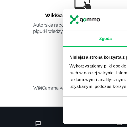
WikiGamma
,
Delegowanie
,
HR
Autorskie raporty, wartościowy know-how,
pigułki wiedzy.
Zgoda
Niniejsza strona korzysta z
Wykorzystujemy pliki cookie 
ruch w naszej witrynie. Inf
Video
reklamowym i analitycznym. 
uzyskanymi podczas korzysta
WikiGamma w formacie video.