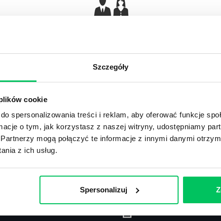
Gamma Q&A
Odpowiedzi na często pojawiające się pytania z
Ar
obszaru HR.
Szczegóły
 plików cookie
do spersonalizowania treści i reklam, aby oferować funkcje sp
ormacje o tym, jak korzystasz z naszej witryny, udostępniamy p
Recenzje
,
Stanowiska pracy
Partnerzy mogą połączyć te informacje z innymi danymi otrzym
nia z ich usług.
Recenzje książek, lista najpopularniejszych
St
zawodów.
Spersonalizuj
Z