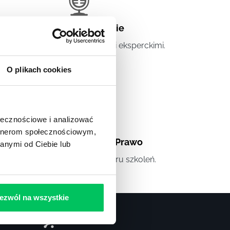
Artykuły eksperckie
tykuły związane ze szkoleniami eksperckimi.
O plikach cookies
ołecznościowe i analizować
artnerom społecznościowym,
Artykuły
,
Artykuły cd.
,
Prawo
anymi od Ciebie lub
andardowe informacje z obszaru szkoleń.
ezwól na wszystkie