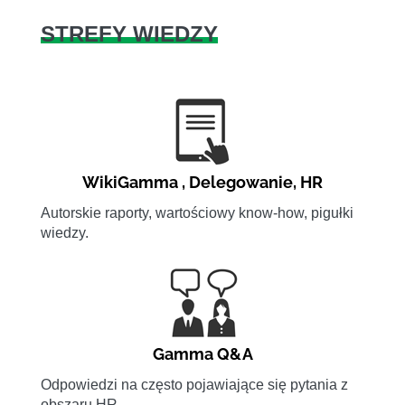
STREFY WIEDZY
WikiGamma
,
Delegowanie
,
HR
Autorskie raporty, wartościowy know-how, pigułki
wiedzy.
Gamma Q&A
Odpowiedzi na często pojawiające się pytania z
obszaru HR.