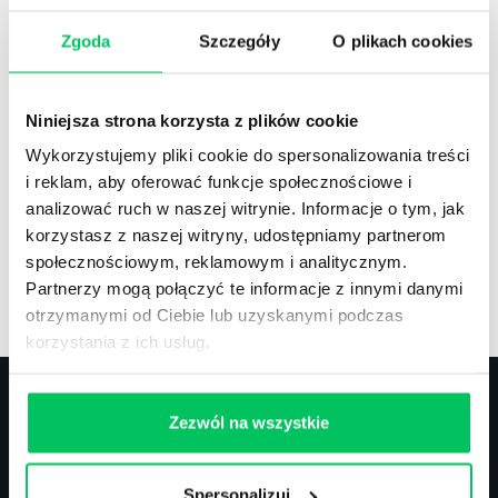
Zgoda
Szczegóły
O plikach cookies
Recenzje
,
Stanowiska pracy
Recenzje książek, lista najpopularniejszych
Niniejsza strona korzysta z plików cookie
zawodów.
Wykorzystujemy pliki cookie do spersonalizowania treści
i reklam, aby oferować funkcje społecznościowe i
analizować ruch w naszej witrynie. Informacje o tym, jak
korzystasz z naszej witryny, udostępniamy partnerom
społecznościowym, reklamowym i analitycznym.
Artykuły
,
Artykuły cd.
,
Prawo
Partnerzy mogą połączyć te informacje z innymi danymi
Standardowe informacje z obszaru szkoleń.
otrzymanymi od Ciebie lub uzyskanymi podczas
korzystania z ich usług.
Zezwól na wszystkie
Kontakt
Spersonalizuj
biuro@projektgamma.pl