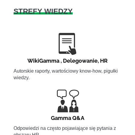
STREFY WIEDZY
WikiGamma
,
Delegowanie
,
HR
Autorskie raporty, wartościowy know-how, pigułki
wiedzy.
Gamma Q&A
Odpowiedzi na często pojawiające się pytania z
obszaru HR.