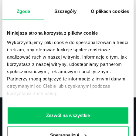
Zgoda
Szczegóły
O plikach cookies
Recenzje
,
Stanowiska pracy
Recenzje książek, lista najpopularniejszych
Niniejsza strona korzysta z plików cookie
zawodów.
Wykorzystujemy pliki cookie do spersonalizowania treści
i reklam, aby oferować funkcje społecznościowe i
analizować ruch w naszej witrynie. Informacje o tym, jak
korzystasz z naszej witryny, udostępniamy partnerom
społecznościowym, reklamowym i analitycznym.
Artykuły
,
Artykuły cd.
,
Prawo
Partnerzy mogą połączyć te informacje z innymi danymi
Standardowe informacje z obszaru szkoleń.
otrzymanymi od Ciebie lub uzyskanymi podczas
korzystania z ich usług.
Zezwól na wszystkie
Kontakt
Spersonalizuj
biuro@projektgamma.pl