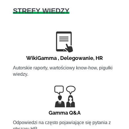
STREFY WIEDZY
WikiGamma
,
Delegowanie
,
HR
Autorskie raporty, wartościowy know-how, pigułki
wiedzy.
Gamma Q&A
Odpowiedzi na często pojawiające się pytania z
obszaru HR.