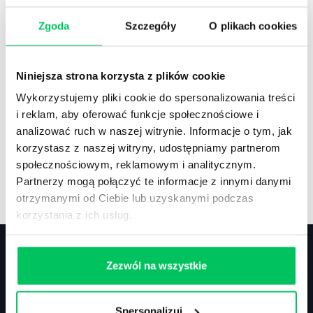
Zgoda
Szczegóły
O plikach cookies
Recenzje
,
Stanowiska pracy
Recenzje książek, lista najpopularniejszych
Niniejsza strona korzysta z plików cookie
zawodów.
Wykorzystujemy pliki cookie do spersonalizowania treści
i reklam, aby oferować funkcje społecznościowe i
analizować ruch w naszej witrynie. Informacje o tym, jak
korzystasz z naszej witryny, udostępniamy partnerom
społecznościowym, reklamowym i analitycznym.
Artykuły
,
Artykuły cd.
,
Prawo
Partnerzy mogą połączyć te informacje z innymi danymi
Standardowe informacje z obszaru szkoleń.
otrzymanymi od Ciebie lub uzyskanymi podczas
korzystania z ich usług.
Zezwól na wszystkie
Kontakt
Spersonalizuj
biuro@projektgamma.pl