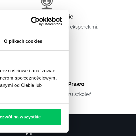
Artykuły eksperckie
tykuły związane ze szkoleniami eksperckimi.
O plikach cookies
ołecznościowe i analizować
artnerom społecznościowym,
Artykuły
,
Artykuły cd.
,
Prawo
anymi od Ciebie lub
andardowe informacje z obszaru szkoleń.
ezwól na wszystkie