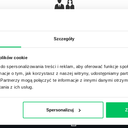
Gamma Q&A
Odpowiedzi na często pojawiające się pytania z
Ar
obszaru HR.
Szczegóły
 plików cookie
do spersonalizowania treści i reklam, aby oferować funkcje sp
ormacje o tym, jak korzystasz z naszej witryny, udostępniamy p
Recenzje
,
Stanowiska pracy
Partnerzy mogą połączyć te informacje z innymi danymi otrzym
nia z ich usług.
Recenzje książek, lista najpopularniejszych
St
zawodów.
Spersonalizuj
Z