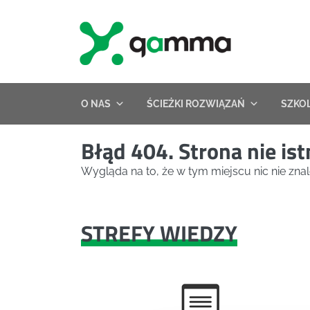
Skip
to
content
O NAS
ŚCIEŻKI ROZWIĄZAŃ
SZKO
Błąd 404. Strona nie ist
Wygląda na to, że w tym miejscu nic nie znal
STREFY WIEDZY