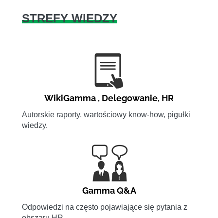
STREFY WIEDZY
WikiGamma
,
Delegowanie
,
HR
Autorskie raporty, wartościowy know-how, pigułki
wiedzy.
Gamma Q&A
Odpowiedzi na często pojawiające się pytania z
obszaru HR.