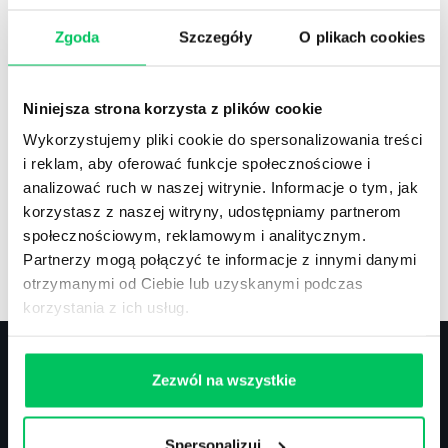
Zgoda
Szczegóły
O plikach cookies
Recenzje
,
Stanowiska pracy
Recenzje książek, lista najpopularniejszych
Niniejsza strona korzysta z plików cookie
zawodów.
Wykorzystujemy pliki cookie do spersonalizowania treści
i reklam, aby oferować funkcje społecznościowe i
analizować ruch w naszej witrynie. Informacje o tym, jak
korzystasz z naszej witryny, udostępniamy partnerom
społecznościowym, reklamowym i analitycznym.
Artykuły
,
Artykuły cd.
,
Prawo
Partnerzy mogą połączyć te informacje z innymi danymi
Standardowe informacje z obszaru szkoleń.
otrzymanymi od Ciebie lub uzyskanymi podczas
korzystania z ich usług.
Zezwól na wszystkie
Kontakt
Spersonalizuj
biuro@projektgamma.pl