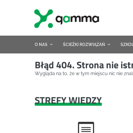
Skip
to
content
O NAS
ŚCIEŻKI ROZWIĄZAŃ
SZKO
Błąd 404. Strona nie ist
Wygląda na to, że w tym miejscu nic nie znal
STREFY WIEDZY