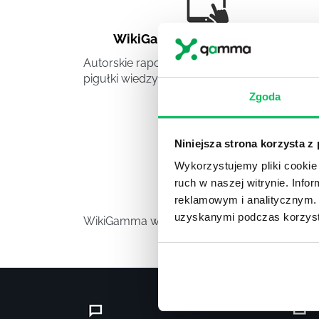
WikiGamma
,
Delegowanie
,
HR
Autorskie raporty, wartościowy know-how,
pigułki wiedzy.
Zgoda
Niniejsza strona korzysta z
Wykorzystujemy pliki cookie 
ruch w naszej witrynie. Inf
Video
reklamowym i analitycznym. 
uzyskanymi podczas korzysta
WikiGamma w formacie video.