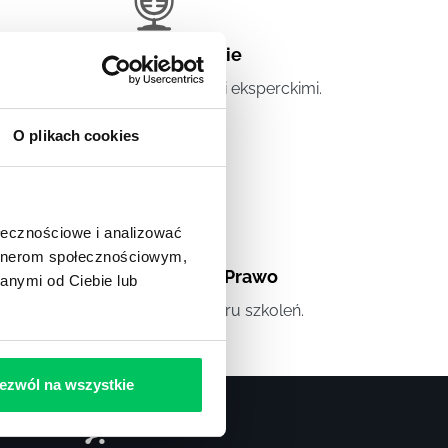
Artykuły eksperckie
tykuły związane ze szkoleniami eksperckimi.
O plikach cookies
ołecznościowe i analizować
artnerom społecznościowym,
Artykuły
,
Artykuły cd.
,
Prawo
anymi od Ciebie lub
andardowe informacje z obszaru szkoleń.
ezwól na wszystkie