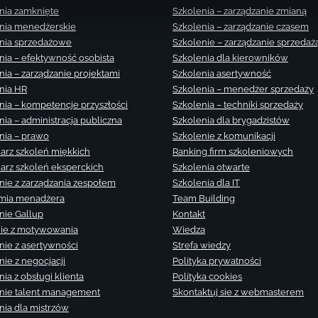
nia zamknięte
Szkolenia – zarządzanie zmianą
nia menedżerskie
Szkolenia – zarządzanie czasem
nia sprzedażowe
Szkolenie – zarządzanie sprzedaż
nia – efektywność osobista
Szkolenia dla kierowników
nia – zarządzanie projektami
Szkolenia asertywność
nia HR
Szkolenia – menedżer sprzedaży
nia – kompetencje przyszłości
Szkolenia – techniki sprzedaży
nia – administracja publiczna
Szkolenia dla brygadzistów
nia – prawo
Szkolenie z komunikacji
arz szkoleń miękkich
Ranking firm szkoleniowych
arz szkoleń eksperckich
Szkolenia otwarte
nie z zarządzania zespołem
Szkolenia dla IT
mia menadżera
Team Building
nie Gallup
Kontakt
ie z motywowania
Wiedza
nie z asertywności
Strefa wiedzy
nie z negocjacji
Polityka prywatności
ia z obsługi klienta
Polityka cookies
nie talent management
Skontaktuj sie z webmasterem
nia dla mistrzów