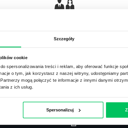
Gamma Q&A
Odpowiedzi na często pojawiające się pytania z
Ar
obszaru HR.
Szczegóły
 plików cookie
do spersonalizowania treści i reklam, aby oferować funkcje sp
ormacje o tym, jak korzystasz z naszej witryny, udostępniamy p
Recenzje
,
Stanowiska pracy
Partnerzy mogą połączyć te informacje z innymi danymi otrzym
nia z ich usług.
Recenzje książek, lista najpopularniejszych
St
zawodów.
Spersonalizuj
Z