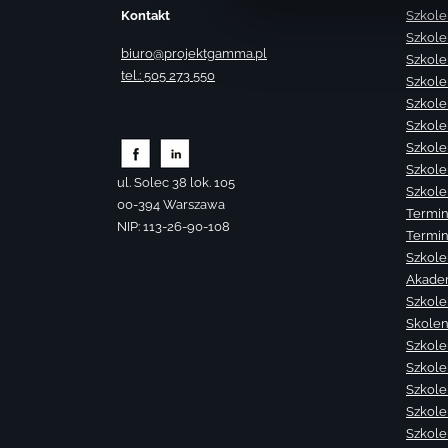
Kontakt
Szkole
Szkole
biuro@projektgamma.pl
Szkole
tel.: 505 273 550
Szkole
Szkole
Szkole
Szkole
Szkole
ul. Solec 38 lok. 105
Szkole
00-394 Warszawa
Termin
NIP: 113-26-90-108
Termin
Szkole
Akade
Szkole
Skolen
Szkole
Szkole
Szkolen
Szkole
Szkole